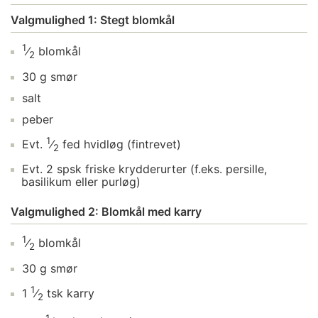
Valgmulighed 1: Stegt blomkål
1
⁄
blomkål
2
30
g
smør
salt
peber
1
Evt.
⁄
fed
hvidløg
(fintrevet)
2
Evt.
2
spsk
friske krydderurter
(f.eks. persille,
basilikum eller purløg)
Valgmulighed 2: Blomkål med karry
1
⁄
blomkål
2
30
g
smør
1
1
⁄
tsk
karry
2