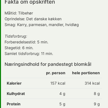
Fakta om opskriften
Måltid:
Tilbehør
Oprindelse:
Det danske køkken
Smag:
Karry, parmesan, mandler, hvidløg
Tidsforbrug:
Forberedelsestid:
5 min.
Stegetid:
6 min.
Samlet tidsforbrug:
11 min.
Næringsindhold for pandestegt blomkål
pr. person
hele portionen
Kalorier
157
kcal
314 kcal
Kulhydrat
4
g
8 g
Protein
5
g
9 g