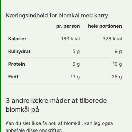
Næringsindhold for blomkål med karry
pr. person
hele portionen
Kalorier
163 kcal
326 kcal
Kulhydrat
5 g
9 g
Protein
5 g
10 g
Fedt
13 g
26 g
3 andre lækre måder at tilberede
blomkål på
Kan du slet ikke få nok af blomkål, kan jeg også
anbefale disse opskrifter: