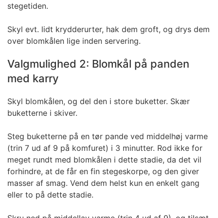
stegetiden.
Skyl evt. lidt krydderurter, hak dem groft, og drys dem
over blomkålen lige inden servering.
Valgmulighed 2: Blomkål på panden
med karry
Skyl blomkålen, og del den i store buketter. Skær
buketterne i skiver.
Steg buketterne på en tør pande ved middelhøj varme
(trin 7 ud af 9 på komfuret) i 3 minutter. Rod ikke for
meget rundt med blomkålen i dette stadie, da det vil
forhindre, at de får en fin stegeskorpe, og den giver
masser af smag. Vend dem helst kun en enkelt gang
eller to på dette stadie.
Skru ned på middellav varme (trin 4 ud af 9), og tilsæt