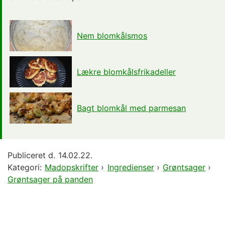
Nem blomkålsmos
Lækre blomkålsfrikadeller
Bagt blomkål med parmesan
Publiceret d.
14.02.22.
Kategori:
Madopskrifter
›
Ingredienser
›
Grøntsager
›
Grøntsager på panden