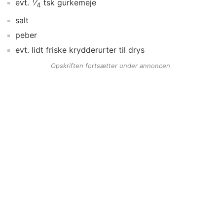
1
evt.
⁄
tsk
gurkemeje
4
salt
peber
evt. lidt
friske krydderurter
til drys
Opskriften fortsætter under annoncen