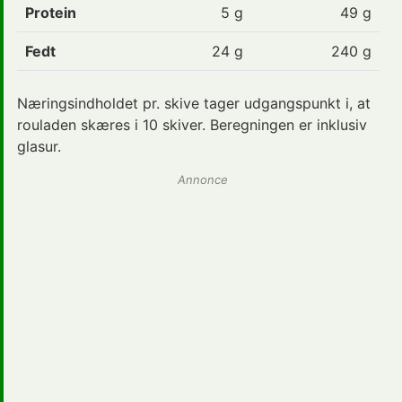
Protein
5
g
49 g
Fedt
24
g
240 g
Næringsindholdet pr. skive tager udgangspunkt i, at
rouladen skæres i 10 skiver. Beregningen er inklusiv
glasur.
Annonce