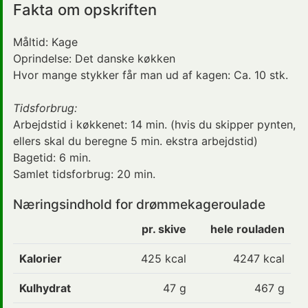
Fakta om opskriften
Måltid:
Kage
Oprindelse:
Det danske køkken
Hvor mange stykker får man ud af kagen: Ca. 10 stk.
Tidsforbrug:
Arbejdstid i køkkenet:
14 min.
(hvis du skipper pynten,
ellers skal du beregne 5 min. ekstra arbejdstid)
Bagetid:
6 min.
Samlet tidsforbrug:
20 min.
Næringsindhold for drømmekageroulade
pr. skive
hele rouladen
Kalorier
425
kcal
4247 kcal
Kulhydrat
47
g
467 g