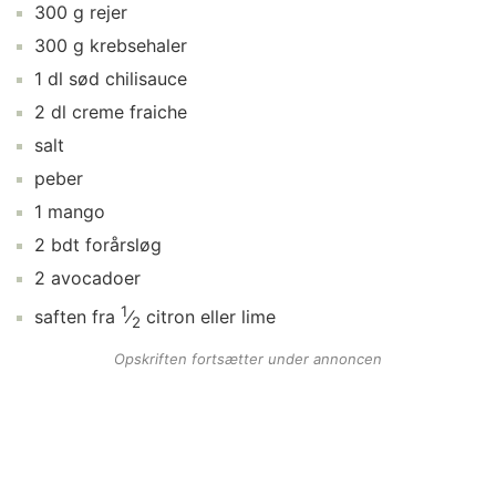
300
g
rejer
300
g
krebsehaler
1
dl
sød chilisauce
2
dl
creme fraiche
salt
peber
1
mango
2
bdt
forårsløg
2
avocadoer
1
saften fra
⁄
citron
eller lime
2
Opskriften fortsætter under annoncen