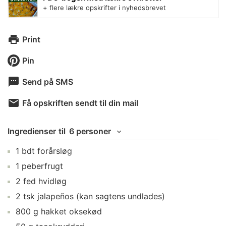
+ flere lækre opskrifter i nyhedsbrevet
Print
Pin
Send på SMS
Få opskriften sendt til din mail
Ingredienser
til
6 personer
1
bdt
forårsløg
1
peberfrugt
2
fed
hvidløg
2
tsk
jalapeños
(kan sagtens undlades)
800
g
hakket oksekød