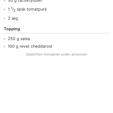
50
g
tacokrydderi
1
1
⁄
spsk
tomatpuré
2
2
æg
Topping
250
g
salsa
100
g
revet cheddarost
Opskriften fortsætter under annoncen