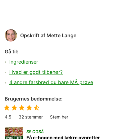
Opskrift af
Mette Lange
Gå til:
Ingredienser
Hvad er godt tilbehør?
4 andre farsbrød du bare MÅ prøve
Brugernes bedømmelse:
4,5
–
32
stemmer –
Stem her
SE OGSÅ
Få e-bogen med lækre ovnretter