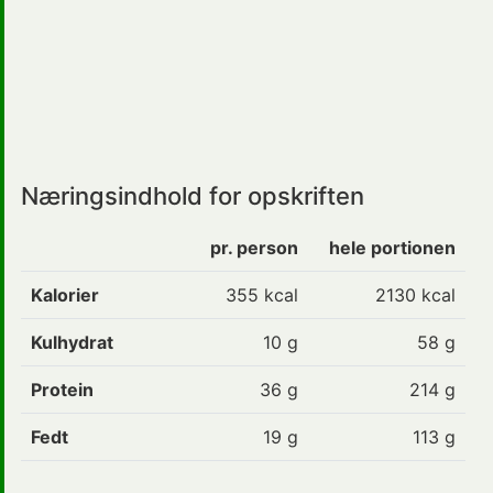
Næringsindhold for opskriften
pr. person
hele portionen
Kalorier
355
kcal
2130 kcal
Kulhydrat
10
g
58 g
Protein
36
g
214 g
Fedt
19
g
113 g