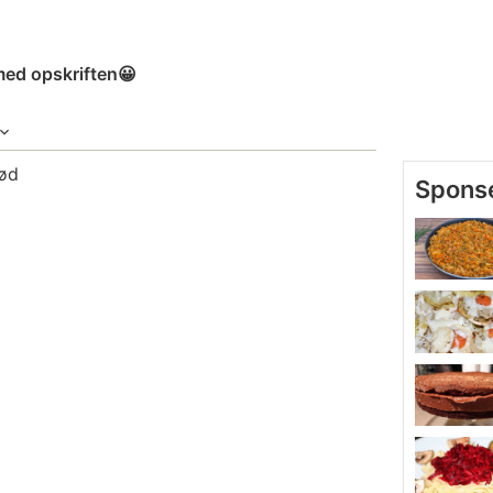
med opskriften😀
kød