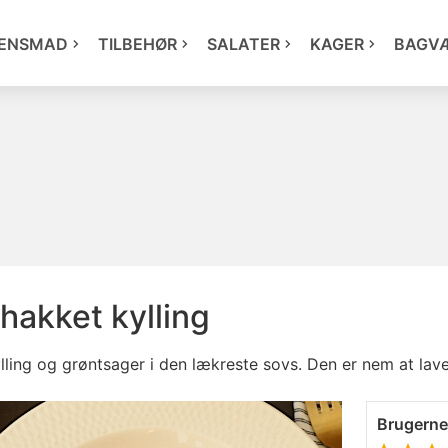
ENSMAD
TILBEHØR
SALATER
KAGER
BAGV
hakket kylling
ling og grøntsager i den lækreste sovs. Den er
nem
at lav
Brugern