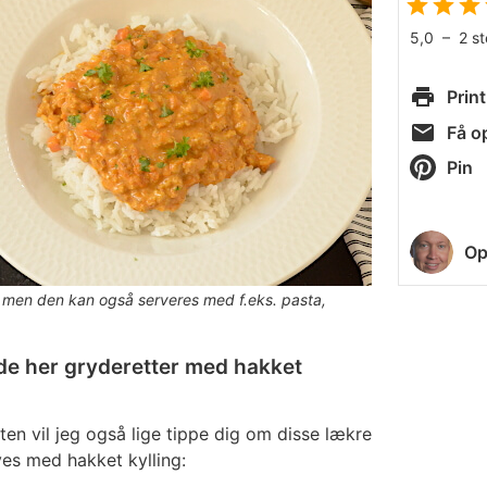
5,0
–
2
s
Print
Få op
Pin
Op
, men den kan også serveres med f.eks. pasta,
de her gryderetter med hakket
iften vil jeg også lige tippe dig om disse lækre
ves med hakket kylling: