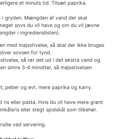
rligere et minuts tid. Tilsæt paprika.
g i gryden. Mængden af vand der skal
 meget sovs du vil have og om du vil jævne
gder i ingredienslisten).
en med majsstivelse, så skal der ikke bruges
liver sovsen for tynd.
tivelse, så rør det ud i det ekstra vand og
ten simre 3-4 minutter, så majsstivelsen
t, peber og evt. mere paprika og karry.
 ris eller pasta. Hvis du vil have mere grønt
kålsris eller stegt spidskål som tilbehør.
sille ved servering.