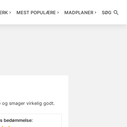
ÆRK
MEST POPULÆRE
MADPLANER
SØG
e og smager virkelig godt.
es bedømmelse: