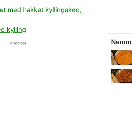
t med hakket kyllingekød,
s
d kylling
Nemme 
Annonce