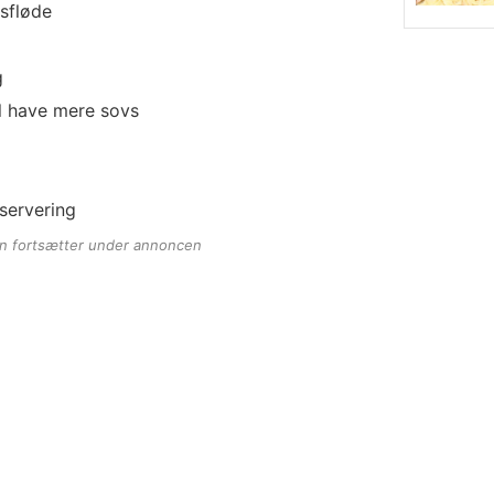
sfløde
g
l have mere sovs
 servering
en fortsætter under annoncen