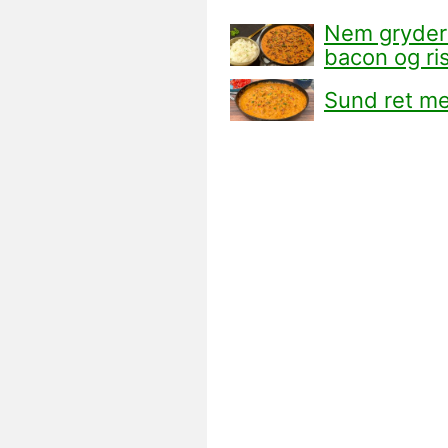
Nem grydere
bacon og ri
Sund ret me