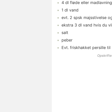
4
dl
fløde
eller madlavning
1
dl
vand
evt.
2
spsk
majsstivelse
o
ekstra
3
dl
vand
hvis du vi
salt
peber
Evt. friskhakket
persille
til
Opskrift