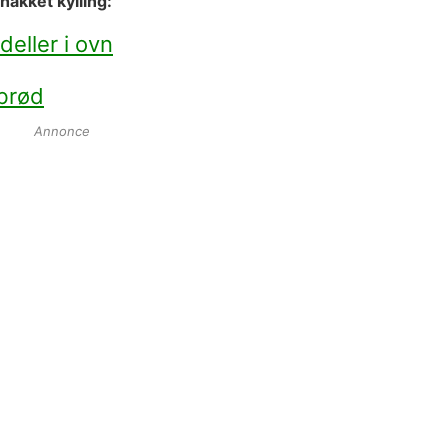
akket kylling:
deller i ovn
sbrød
Annonce