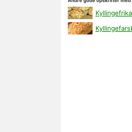
Andre gode opskrifter med h
Kyllingefrika
Kyllingefar