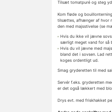
Tilsæt tomatpuré og steg yde
Kom fløde og bouillonternin
tilsættes, afhænger af hvor
den med majsstivelse (se mæn
Hvis du ikke vil jævne sovs
særligt meget vand for så b
Hvis du vil jævne med majss
bland det i sovsen. Lad ret
koges ordentligt ud.
Smag gryderetten til med sal
Servér f.eks. gryderetten med
er det også lækkert med blom
Drys evt. med friskhakket per