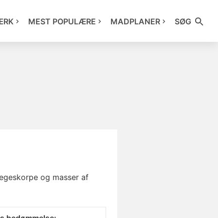
ÆRK
MEST POPULÆRE
MADPLANER
SØG
stegeskorpe og masser af