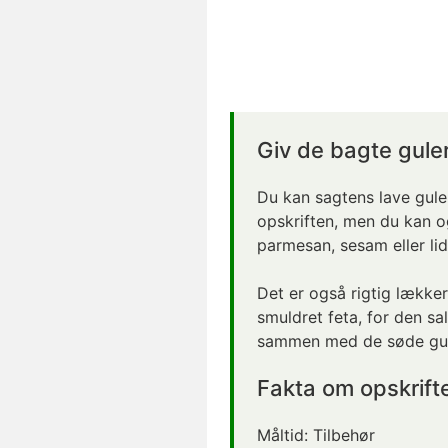
Giv de
bagte
guler
Du kan sagtens lave gule
opskriften, men du kan 
parmesan, sesam eller li
Det er også rigtig lække
smuldret feta, for den sa
sammen med de søde gul
Fakta om opskrift
Måltid:
Tilbehør