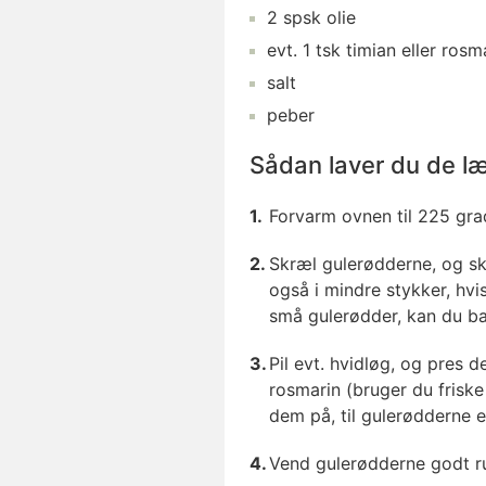
2
spsk
olie
evt.
1
tsk
timian
eller rosma
salt
peber
Sådan laver du de læ
Forvarm ovnen til 225 gra
Skræl gulerødderne, og s
også i mindre stykker, hv
små gulerødder, kan du ba
Pil evt. hvidløg, og pres de
rosmarin (bruger du frisk
dem på, til gulerødderne e
Vend gulerødderne godt ru