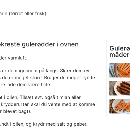
rin (tørret eller frisk)
kreste gulerødder i ovnen
Gulerø
måder
der varmluft.
kær dem igennem på langs. Skær dem evt.
is de er meget store. Bruger du meget tynde
re lade dem være hele.
t i olien. Tilsæt evt. også timian eller
e krydderurter, skal du vente med at komme
r blevet bagt).
ndt i olien, og krydr med salt og peber.