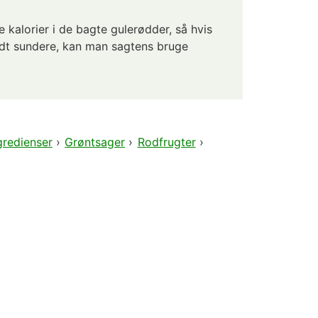
 kalorier i de bagte gulerødder, så hvis
idt sundere, kan man sagtens bruge
gredienser
›
Grøntsager
›
Rodfrugter
›