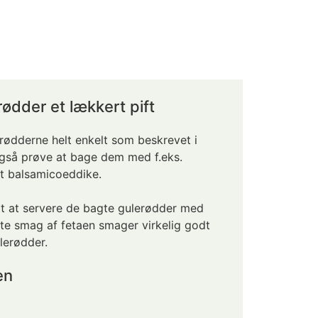
ødder et lækkert pift
rødderne helt enkelt som beskrevet i
også prøve at bage dem med f.eks.
dt balsamicoeddike.
rt at servere de bagte gulerødder med
lte smag af fetaen smager virkelig godt
erødder.
en