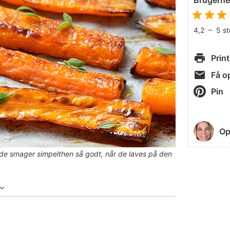
Brugern
4,2
–
5
s
Print
Få op
Pin
Op
 de smager simpelthen så godt, når de laves på den