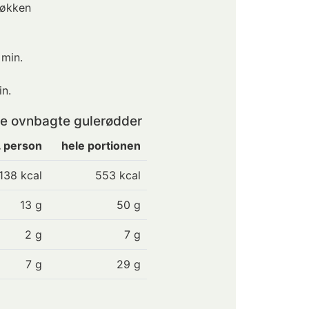
køkken
 min.
n.
de ovnbagte gulerødder
. person
hele portionen
138
kcal
553 kcal
13
g
50 g
2
g
7 g
7
g
29 g