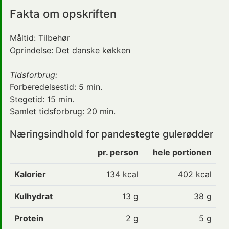
Fakta om opskriften
Måltid:
Tilbehør
Oprindelse:
Det danske køkken
Tidsforbrug:
Forberedelsestid:
5 min.
Stegetid:
15 min.
Samlet tidsforbrug:
20 min.
Næringsindhold for pandestegte gulerødder
pr. person
hele portionen
Kalorier
134
kcal
402 kcal
Kulhydrat
13
g
38 g
Protein
2
g
5 g