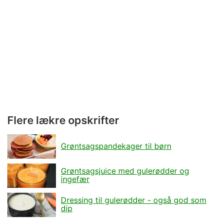
Flere lækre opskrifter
Grøntsagspandekager til børn
Grøntsagsjuice med gulerødder og
ingefær
Dressing til gulerødder - også god som
dip