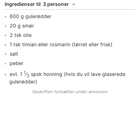
Ingredienser
til
3 personer
600
g
gulerødder
20
g
smør
2
tsk
olie
1
tsk
timian
eller rosmarin (tørret eller frisk)
salt
peber
1
evt.
1
⁄
spsk
honning
(hvis du vil lave glaserede
2
gulerødder)
Opskriften fortsætter under annoncen