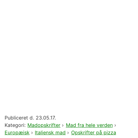
Publiceret d.
23.05.17.
Kategori:
Madopskrifter
›
Mad fra hele verden
›
Europæisk
›
Italiensk mad
›
Opskrifter på pizza