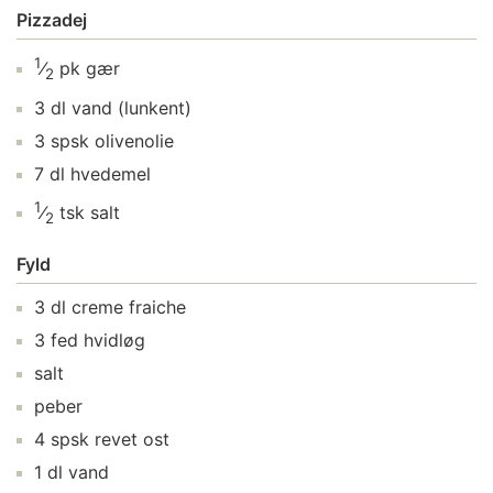
Pizzadej
1
⁄
pk
gær
2
3
dl
vand
(lunkent)
3
spsk
olivenolie
7
dl
hvedemel
1
⁄
tsk
salt
2
Fyld
3
dl
creme fraiche
3
fed
hvidløg
salt
peber
4
spsk
revet ost
1
dl
vand