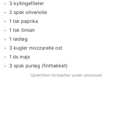
3
kyllingefileter
2
spsk
olivenolie
1
tsk
paprika
1
tsk
timian
1
rødløg
3
kugler
mozzarella ost
1
ds
majs
3
spsk
purløg
(finthakket)
Opskriften fortsætter under annoncen