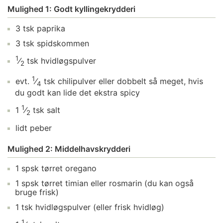
Mulighed 1: Godt kyllingekrydderi
3
tsk
paprika
3
tsk
spidskommen
1
⁄
tsk
hvidløgspulver
2
1
evt.
⁄
tsk
chilipulver
eller dobbelt så meget, hvis
4
du godt kan lide det ekstra spicy
1
1
⁄
tsk
salt
2
lidt
peber
Mulighed 2: Middelhavskrydderi
1
spsk
tørret oregano
1
spsk
tørret timian
eller rosmarin (du kan også
bruge frisk)
1
tsk
hvidløgspulver
(eller frisk hvidløg)
1