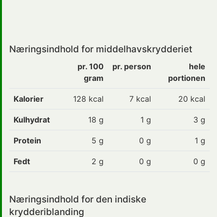
Næringsindhold for middelhavskrydderiet
pr. 100
pr. person
hele
gram
portionen
Kalorier
128 kcal
7 kcal
20 kcal
Kulhydrat
18 g
1 g
3 g
Protein
5 g
0 g
1 g
Fedt
2 g
0 g
0 g
Næringsindhold for den indiske
krydderiblanding