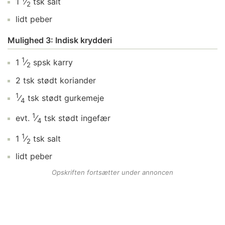
1
⁄
tsk
salt
2
lidt
peber
Mulighed 3: Indisk krydderi
1
1
⁄
spsk
karry
2
2
tsk
stødt koriander
1
⁄
tsk
stødt gurkemeje
4
1
evt.
⁄
tsk
stødt ingefær
4
1
1
⁄
tsk
salt
2
lidt
peber
Opskriften fortsætter under annoncen