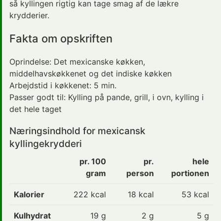
så kyllingen rigtig kan tage smag af de lækre
krydderier.
Fakta om opskriften
Oprindelse:
Det mexicanske køkken
,
middelhavskøkkenet og det indiske køkken
Arbejdstid i køkkenet:
5 min.
Passer godt til:
Kylling på pande, grill, i ovn
, kylling i
det hele taget
Næringsindhold for mexicansk
kyllingekrydderi
pr. 100
pr.
hele
gram
person
portionen
Kalorier
222 kcal
18
kcal
53 kcal
Kulhydrat
19 g
2
g
5 g