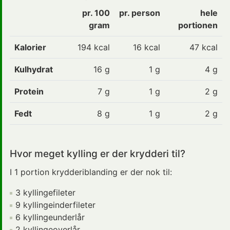
pr. 100
pr. person
hele
gram
portionen
Kalorier
194 kcal
16 kcal
47 kcal
Kulhydrat
16 g
1 g
4 g
Protein
7 g
1 g
2 g
Fedt
8 g
1 g
2 g
Hvor meget kylling er der krydderi til?
I 1 portion krydderiblanding er der nok til:
3 kyllingefileter
9 kyllingeinderfileter
6 kyllingeunderlår
2 kyllingeoverlår