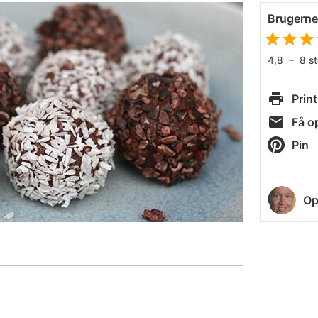
Brugern
4,8
–
8
s
Print
Få op
Pin
Op