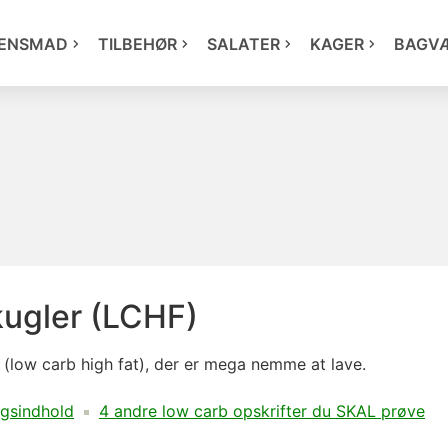
ENSMAD
TILBEHØR
SALATER
KAGER
BAGV
ugler (LCHF)
(low carb high fat), der er mega nemme at lave.
gsindhold
4 andre low carb opskrifter du SKAL prøve