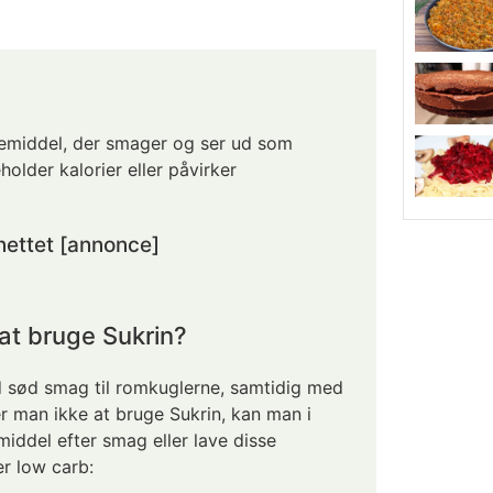
ødemiddel, der smager og ser ud som
older kalorier eller påvirker
 nettet [annonce]
at bruge Sukrin?
od sød smag til romkuglerne, samtidig med
er man ikke at bruge Sukrin, kan man i
iddel efter smag eller lave disse
er low carb: