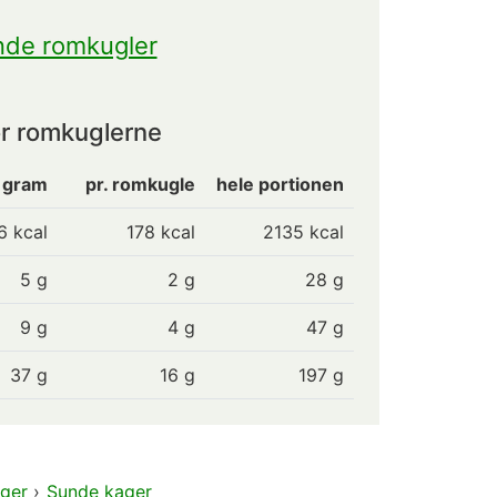
nde romkugler
r romkuglerne
0 gram
pr. romkugle
hele portionen
6 kcal
178
kcal
2135 kcal
5 g
2
g
28 g
9 g
4
g
47 g
37 g
16
g
197 g
ger
›
Sunde kager