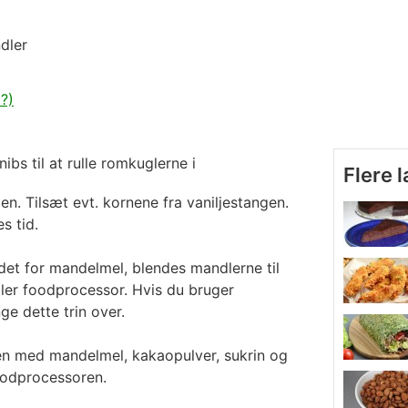
dler
?)
ibs til at rulle romkuglerne i
Flere 
n. Tilsæt evt. kornene fra vaniljestangen.
s tid.
det for mandelmel, blendes mandlerne til
ller foodprocessor. Hvis du bruger
e dette trin over.
n med mandelmel, kakaopulver, sukrin og
oodprocessoren.