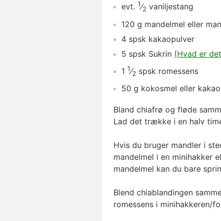
1
evt.
⁄
vaniljestang
2
120
g
mandelmel
eller man
4
spsk
kakaopulver
5
spsk
Sukrin
(Hvad er det
1
1
⁄
spsk
romessens
2
50
g
kokosmel
eller kakaon
Bland chiafrø og fløde samme
Lad det trække i en halv time
Hvis du bruger mandler i ste
mandelmel i en minihakker e
mandelmel kan du bare spring
Blend chiablandingen samme
romessens i minihakkeren/f