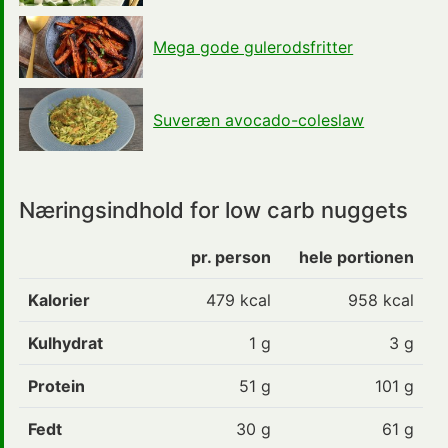
Mega gode gulerodsfritter
Suveræn avocado-coleslaw
Næringsindhold for low carb nuggets
pr. person
hele portionen
Kalorier
479
kcal
958 kcal
Kulhydrat
1
g
3 g
Protein
51
g
101 g
Fedt
30
g
61 g