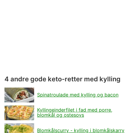
4 andre gode keto-retter med kylling
Spinatroulade med kylling og bacon
Kyllingeinderfilet i fad med porre,
blomkål og ostesovs
Blomkålscurry - kylling i blomkålskarry