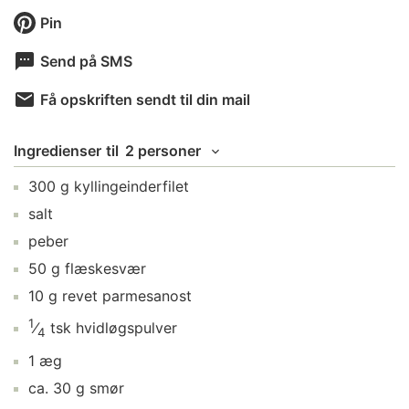
Pin
Send på SMS
Få opskriften sendt til din mail
Ingredienser
til
2 personer
300
g
kyllingeinderfilet
salt
peber
50
g
flæskesvær
10
g
revet parmesanost
1
⁄
tsk
hvidløgspulver
4
1
æg
ca.
30
g
smør