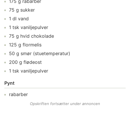
175
g
rabarber
75
g
sukker
1
dl
vand
1
tsk
vaniljepulver
75
g
hvid chokolade
125
g
flormelis
50
g
smør
(stuetemperatur)
200
g
flødeost
1
tsk
vaniljepulver
Pynt
rabarber
Opskriften fortsætter under annoncen