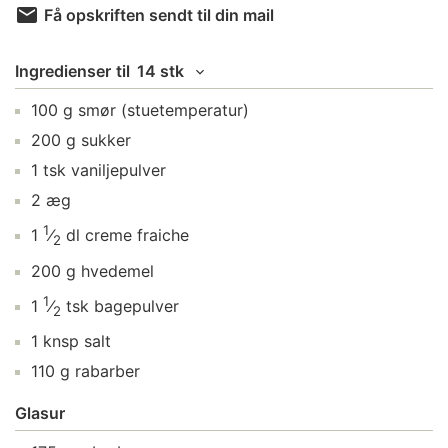
Få opskriften sendt til din mail
Ingredienser
til
14 stk
100
g
smør
(stuetemperatur)
200
g
sukker
1
tsk
vaniljepulver
2
æg
1
1
⁄
dl
creme fraiche
2
200
g
hvedemel
1
1
⁄
tsk
bagepulver
2
1
knsp
salt
110
g
rabarber
Glasur