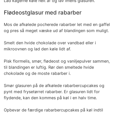
Lad kagerne køle helt af og lav imens glasuren.
Flødeostglasur med rabarber
Mos de afkølede pocherede rabarber let med en gaffel
og pres så meget væske ud af blandingen som muligt.
Smelt den hvide chokolade over vandbad eller i
mikroovnen og lad den køle lidt af.
Pisk flormelis, smør, flødeost og vaniljepulver sammen,
til blandingen er luftig. Rør den smeltede hvide
chokolade og de moste rabarber i.
Smør glasuren på de afkølede rabarbercupcakes og
pynt med frysetørret rabarber. Er glasuren lidt for
flydende, kan den kommes på køl i en halv time.
Opbevar de færdige rabarbercupcakes på køl indtil