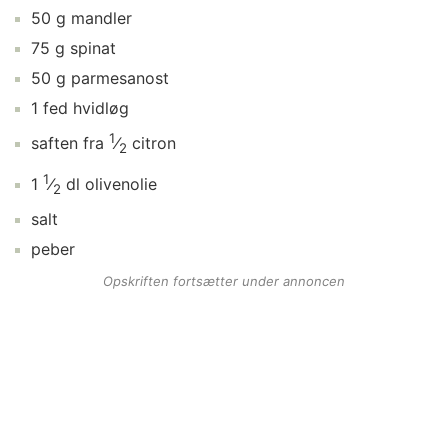
50
g
mandler
75
g
spinat
50
g
parmesanost
1
fed
hvidløg
1
saften fra
⁄
citron
2
1
1
⁄
dl
olivenolie
2
salt
peber
Opskriften fortsætter under annoncen