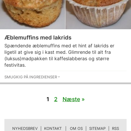
Æblemuffins med lakrids
Spændende æblemuffins med et hint af lakrids er
ligetil at give sig i kast med. Glimrende til alt fra
(luksus)madpakken til kaffeslabberas og større
festivitas.
SMUGKIG PÅ INGREDIENSER
1
2
Næste
»
NYHEDSBREV
|
KONTAKT | OM OS
|
SITEMAP
|
RSS