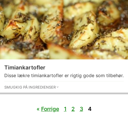
Timiankartofler
Disse lækre timiankartofler er rigtig gode som tilbehør.
SMUGKIG PÅ INGREDIENSER
«
Forrige
1
2
3
4