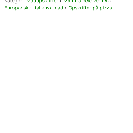
Kategori:
Madopskrifter
›
Mad fra hele verden
›
Europæisk
›
Italiensk mad
›
Opskrifter på pizza