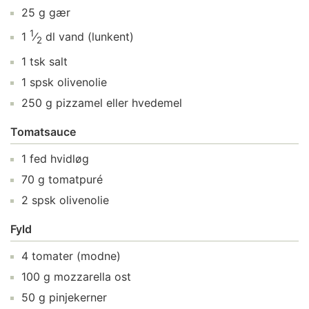
25
g
gær
1
1
⁄
dl
vand
(lunkent)
2
1
tsk
salt
1
spsk
olivenolie
250
g
pizzamel
eller hvedemel
Tomatsauce
1
fed
hvidløg
70
g
tomatpuré
2
spsk
olivenolie
Fyld
4
tomater
(modne)
100
g
mozzarella ost
50
g
pinjekerner