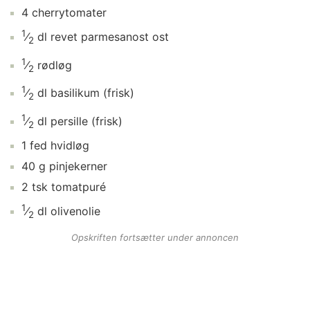
4
cherrytomater
1
⁄
dl
revet parmesanost
ost
2
1
⁄
rødløg
2
1
⁄
dl
basilikum
(frisk)
2
1
⁄
dl
persille
(frisk)
2
1
fed
hvidløg
40
g
pinjekerner
2
tsk
tomatpuré
1
⁄
dl
olivenolie
2
Opskriften fortsætter under annoncen