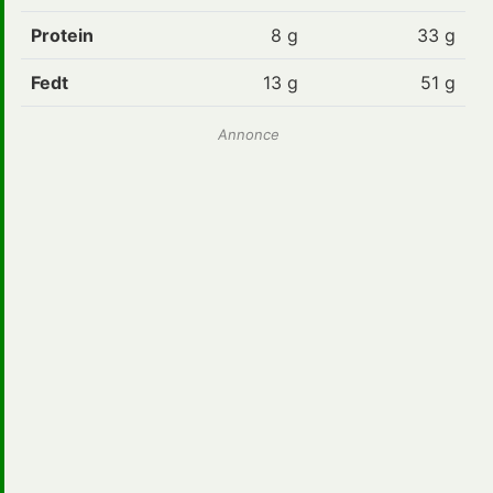
Protein
8
g
33 g
Fedt
13
g
51 g
Annonce