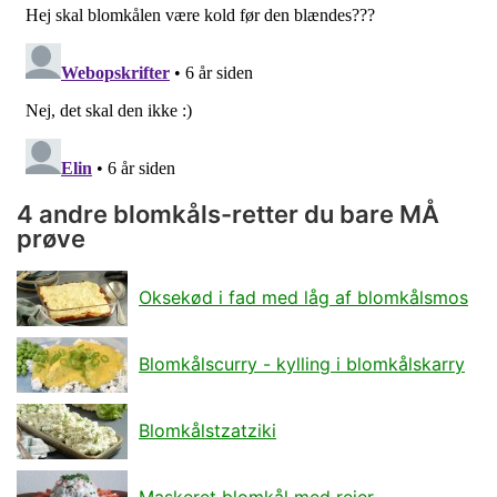
4 andre blomkåls-retter du bare MÅ
prøve
Oksekød i fad med låg af blomkålsmos
Blomkålscurry - kylling i blomkålskarry
Blomkålstzatziki
Maskeret blomkål med rejer