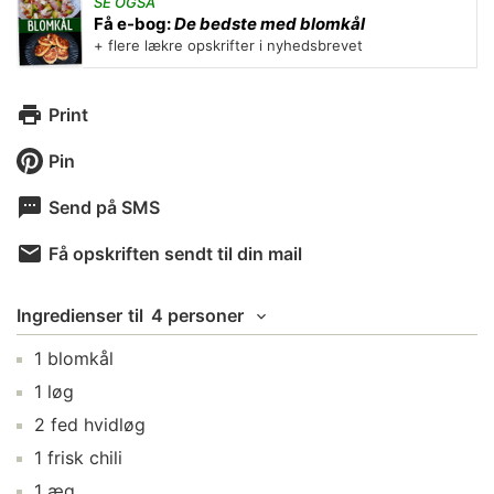
SE OGSÅ
Få e-bog:
De bedste med blomkål
+ flere lækre opskrifter i nyhedsbrevet
Print
Pin
Send på SMS
Få opskriften sendt til din mail
Ingredienser
til
4 personer
1
blomkål
1
løg
2
fed
hvidløg
1
frisk chili
1
æg