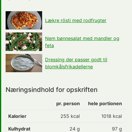
Lækre rösti med rodfrugter
Nem bønnesalat med mandler og
feta
Dressing der passer godt til
blomkålsfrikadellerne
Næringsindhold for opskriften
pr. person
hele portionen
Kalorier
255
kcal
1018 kcal
Kulhydrat
24
g
97 g