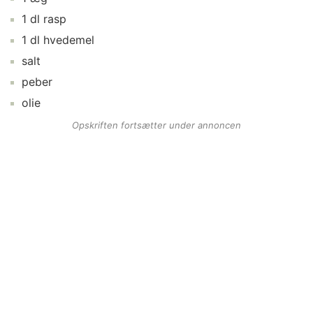
1
dl
rasp
1
dl
hvedemel
salt
peber
olie
Opskriften fortsætter under annoncen