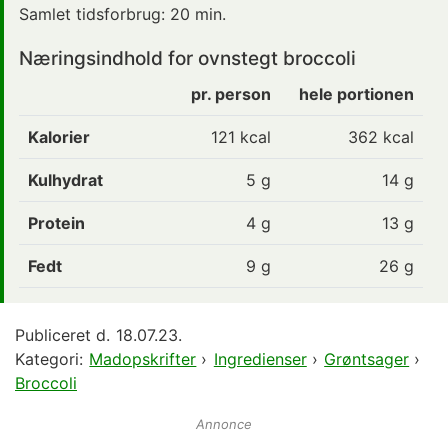
Samlet tidsforbrug:
20 min.
Næringsindhold for
ovnstegt
broccoli
pr. person
hele portionen
Kalorier
121
kcal
362 kcal
Kulhydrat
5
g
14 g
Protein
4
g
13 g
Fedt
9
g
26 g
Publiceret d.
18.07.23.
Kategori:
Madopskrifter
›
Ingredienser
›
Grøntsager
›
Broccoli
Annonce