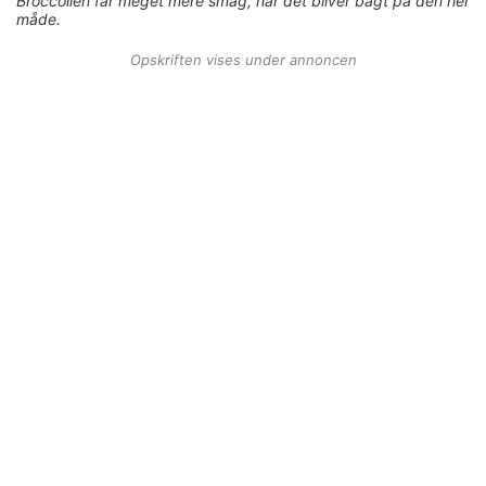
Broccolien får meget mere smag, når det bliver bagt på den her
måde.
Opskriften vises under annoncen