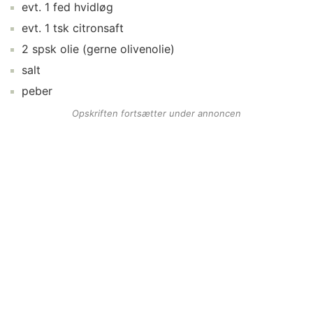
evt.
1
fed
hvidløg
evt.
1
tsk
citronsaft
2
spsk
olie
(gerne olivenolie)
salt
peber
Opskriften fortsætter under annoncen