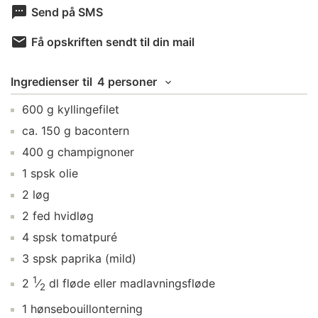
Send på SMS
Få opskriften sendt til din mail
Ingredienser
til
4 personer
600
g
kyllingefilet
ca.
150
g
bacontern
400
g
champignoner
1
spsk
olie
2
løg
2
fed
hvidløg
4
spsk
tomatpuré
3
spsk
paprika
(mild)
1
2
⁄
dl
fløde
eller madlavningsfløde
2
1
hønsebouillonterning