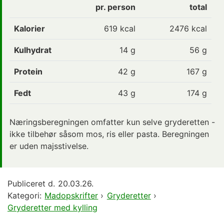
pr. person
total
Kalorier
619
kcal
2476 kcal
Kulhydrat
14
g
56 g
Protein
42
g
167 g
Fedt
43
g
174 g
Næringsberegningen omfatter kun selve gryderetten -
ikke tilbehør såsom mos, ris eller pasta. Beregningen
er uden majsstivelse.
Publiceret d.
20.03.26.
Kategori:
Madopskrifter
›
Gryderetter
›
Gryderetter med kylling