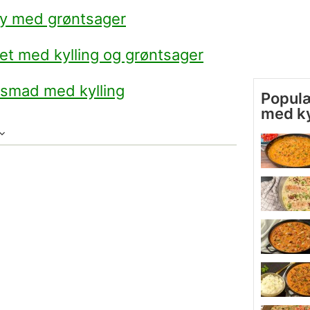
rry med grøntsager
t med kylling og grøntsager
nsmad med kylling
Populæ
med ky