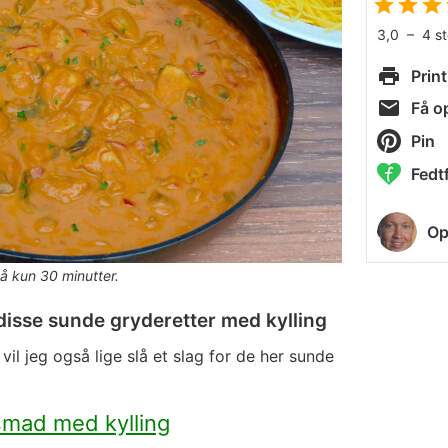
3,0
–
4
s
Print
Få op
Pin
Fedtf
Op
å kun 30 minutter.
disse sunde gryderetter med kylling
 vil jeg også lige slå et slag for de her sunde
smad med kylling