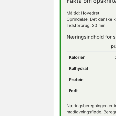
Fakta om opskrift
Måltid:
Hovedret
Oprindelse:
Det danske 
Tidsforbrug:
30 min.
Næringsindhold for
s
pr
Kalorier
Kulhydrat
Protein
Fedt
Næringsberegningen er i
madlavningsfløde. Beregn