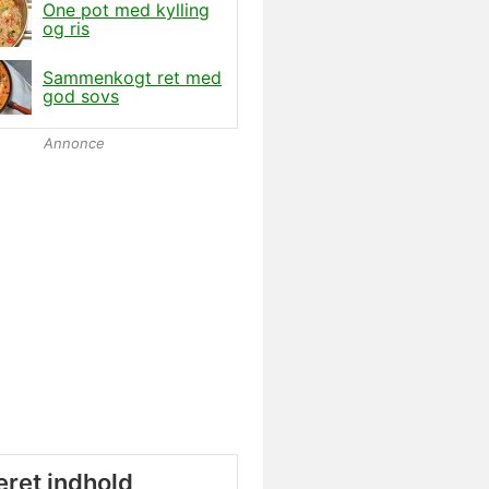
One pot med kylling
og ris
Sammenkogt ret med
god sovs
Annonce