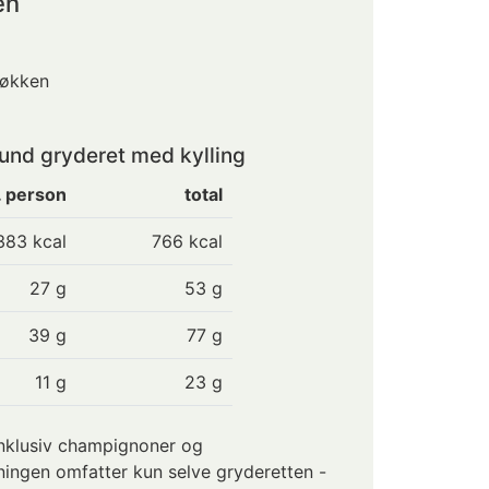
en
køkken
und
gryderet med kylling
. person
total
383
kcal
766 kcal
27
g
53 g
39
g
77 g
11
g
23 g
nklusiv champignoner og
ingen omfatter kun selve gryderetten -