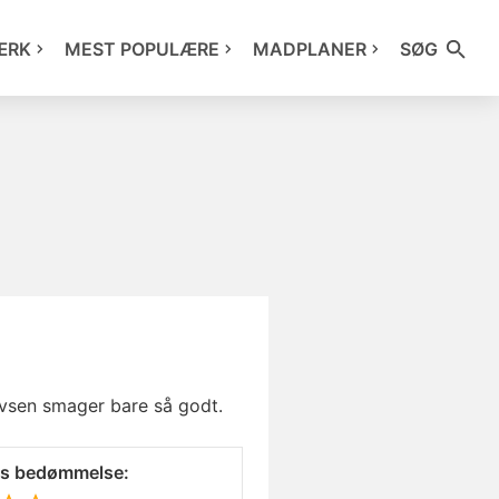
ÆRK
MEST POPULÆRE
MADPLANER
SØG
ovsen smager bare så godt.
es bedømmelse: