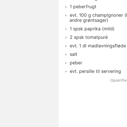
1
peberfrugt
evt.
100
g
champignoner
(
andre grøntsager)
1
spsk
paprika
(mild)
2
spsk
tomatpuré
evt.
1
dl
madlavningsfløde
salt
peber
evt.
persille
til servering
Opskrift