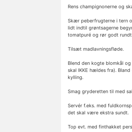
Rens champignonerne og skær
Skær peberfrugterne i tern o
lidt indtil grøntsagerne beg
tomatpuré og rør godt rundt
Tilsæt madlavningsfløde.
Blend den kogte blomkål og 
skal IKKE hældes fra). Blan
kylling.
Smag gryderetten til med sal
Servér f.eks. med fuldkornspa
det skal være ekstra sundt.
Top evt. med finthakket persi