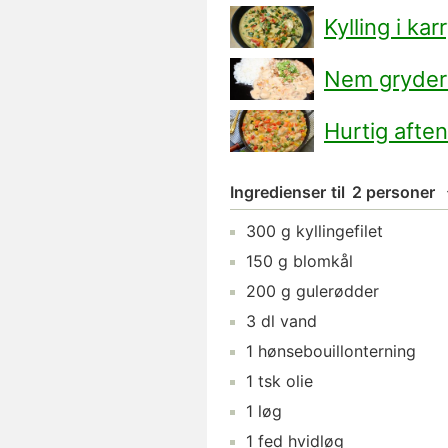
Kylling i ka
Nem grydere
Hurtig afte
Ingredienser
til
2 personer
300
g
kyllingefilet
150
g
blomkål
200
g
gulerødder
3
dl
vand
1
hønsebouillonterning
1
tsk
olie
1
løg
1
fed
hvidløg