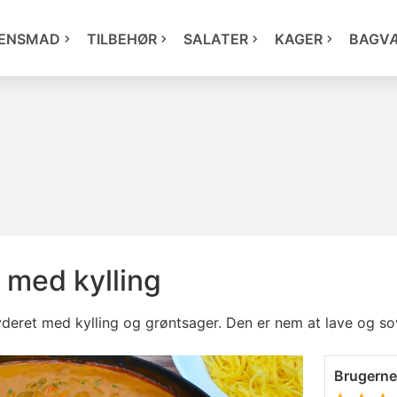
ENSMAD
TILBEHØR
SALATER
KAGER
BAGV
 med kylling
yderet med kylling og grøntsager. Den er nem at lave og s
Brugern