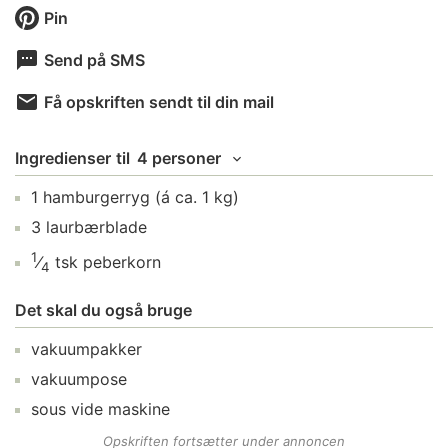
Pin
Send på SMS
Få opskriften sendt til din mail
Ingredienser
til
4 personer
1
hamburgerryg
(á ca. 1 kg)
3
laurbærblade
1
⁄
tsk
peberkorn
4
Det skal du også bruge
vakuumpakker
vakuumpose
sous vide maskine
Opskriften fortsætter under annoncen