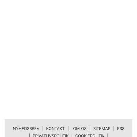
NYHEDSBREV
|
KONTAKT | OM OS
|
SITEMAP
|
RSS
|
PRIVATLIVSPOLITIK
|
COOKIEPOLITIK
|