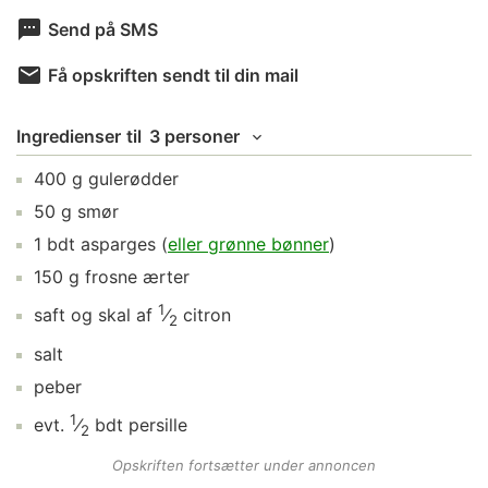
Send på SMS
Få opskriften sendt til din mail
Ingredienser
til
3 personer
400
g
gulerødder
50
g
smør
1
bdt
asparges
(
eller grønne bønner
)
150
g
frosne ærter
1
saft og skal af
⁄
citron
2
salt
peber
1
evt.
⁄
bdt
persille
2
Opskriften fortsætter under annoncen