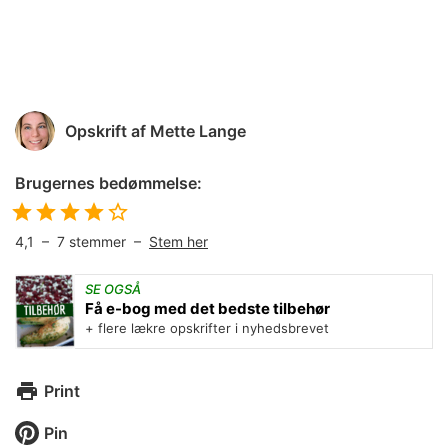
Opskrift af
Mette Lange
Brugernes bedømmelse:
4,1
–
7
stemmer –
Stem her
SE OGSÅ
Få e-bog med det bedste tilbehør
+ flere lækre opskrifter i nyhedsbrevet
Print
Pin