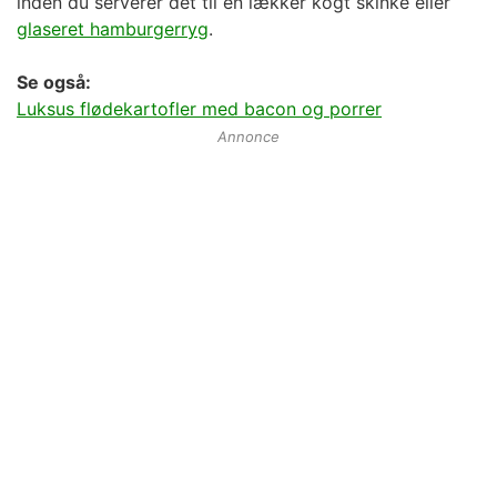
inden du serverer det til en lækker kogt skinke eller
glaseret hamburgerryg
.
Se også:
Luksus flødekartofler med bacon og porrer
Annonce