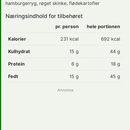
hamburgerryg, røget skinke, flødekartofler
Næringsindhold for tilbehøret
pr. person
hele portionen
Kalorier
231
kcal
692 kcal
Kulhydrat
15
g
44 g
Protein
6
g
18 g
Fedt
15
g
45 g
Annonce