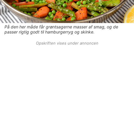
På den her måde får grøntsagerne masser af smag, og de
passer rigtig godt til hamburgerryg og skinke.
Opskriften vises under annoncen