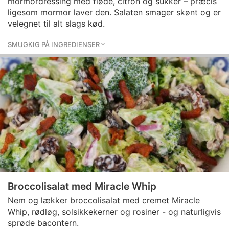
mormordressing med fløde, citron og sukker – præcis
ligesom mormor laver den. Salaten smager skønt og er
velegnet til alt slags kød.
SMUGKIG PÅ INGREDIENSER
Broccolisalat med Miracle Whip
Nem og lækker broccolisalat med cremet Miracle
Whip, rødløg, solsikkekerner og rosiner - og naturligvis
sprøde bacontern.