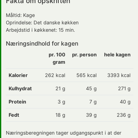
Fakta om opskriften
Måltid:
Kage
Oprindelse:
Det danske køkken
Arbejdstid i køkkenet:
15 min.
Næringsindhold for kagen
pr. 100
pr. person
hele kagen
gram
Kalorier
262
kcal
565 kcal
3393 kcal
Kulhydrat
21
g
45 g
271 g
Protein
3
g
7 g
40 g
Fedt
18
g
39 g
236 g
Næringsberegningen tager udgangspunkt i at der