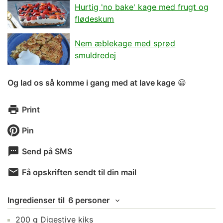
Hurtig 'no bake' kage med frugt og
flødeskum
Nem æblekage med sprød
smuldredej
Og lad os så komme i gang med at lave kage
😀
Print
Pin
Send på SMS
Få opskriften sendt til din mail
Ingredienser
til
6 personer
200
g
Digestive kiks