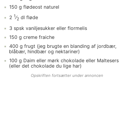
150
g
flødeost naturel
1
2
⁄
dl
fløde
2
3
spsk
vaniljesukker
eller flormelis
150
g
creme fraiche
400
g
frugt
(jeg brugte en blanding af jordbær,
blåbær, hindbær og nektariner)
100
g
Daim
eller mørk chokolade eller Maltesers
(eller det chokolade du lige har)
Opskriften fortsætter under annoncen