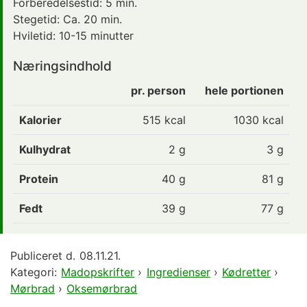
Forberedelsestid: 5 min.
Stegetid:
Ca. 20 min.
Hviletid: 10-15 minutter
Næringsindhold
pr. person
hele portionen
Kalorier
515
kcal
1030 kcal
Kulhydrat
2
g
3 g
Protein
40
g
81 g
Fedt
39
g
77 g
Publiceret d.
08.11.21.
Kategori:
Madopskrifter
›
Ingredienser
›
Kødretter
›
Mørbrad
›
Oksemørbrad