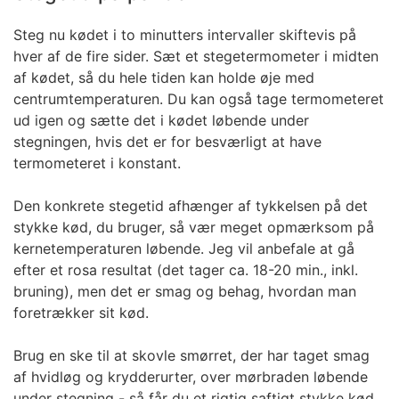
Steg nu kødet i to minutters intervaller skiftevis på
hver af de fire sider. Sæt et stegetermometer i midten
af kødet, så du hele tiden kan holde øje med
centrumtemperaturen. Du kan også tage termometeret
ud igen og sætte det i kødet løbende under
stegningen, hvis det er for besværligt at have
termometeret i konstant.
Den konkrete
stegetid
afhænger af tykkelsen på det
stykke kød, du bruger, så vær meget opmærksom på
kernetemperaturen løbende. Jeg vil anbefale at gå
efter et rosa resultat (det tager ca. 18-20 min., inkl.
bruning), men det er smag og behag, hvordan man
foretrækker sit kød.
Brug en ske til at skovle smørret, der har taget smag
af hvidløg og krydderurter, over mørbraden løbende
under stegning - så får du et rigtig saftigt stykke kød.