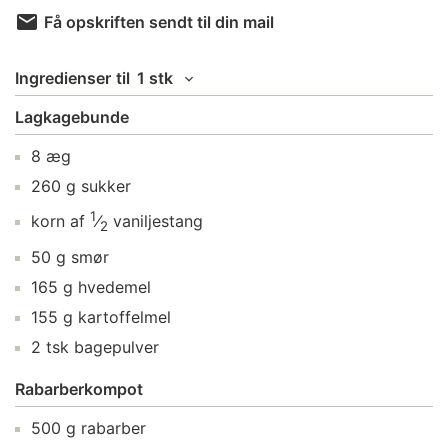
Få opskriften sendt til din mail
Ingredienser
til
1 stk
Lagkagebunde
8
æg
260
g
sukker
1
korn af
⁄
vaniljestang
2
50
g
smør
165
g
hvedemel
155
g
kartoffelmel
2
tsk
bagepulver
Rabarberkompot
500
g
rabarber