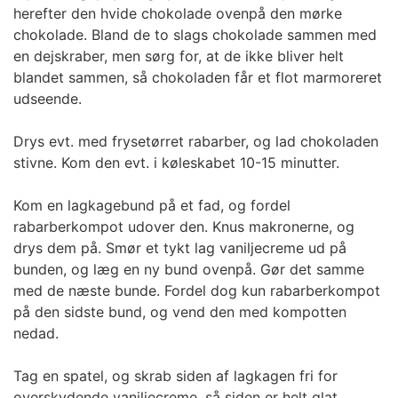
herefter den hvide chokolade ovenpå den mørke
chokolade. Bland de to slags chokolade sammen med
en dejskraber, men sørg for, at de ikke bliver helt
blandet sammen, så chokoladen får et flot marmoreret
udseende.
Drys evt. med frysetørret rabarber, og lad chokoladen
stivne. Kom den evt. i køleskabet 10-15 minutter.
Kom en lagkagebund på et fad, og fordel
rabarberkompot udover den. Knus makronerne, og
drys dem på. Smør et tykt lag vaniljecreme ud på
bunden, og læg en ny bund ovenpå. Gør det samme
med de næste bunde. Fordel dog kun rabarberkompot
på den sidste bund, og vend den med kompotten
nedad.
Tag en spatel, og skrab siden af lagkagen fri for
overskydende vaniljecreme, så siden er helt glat.