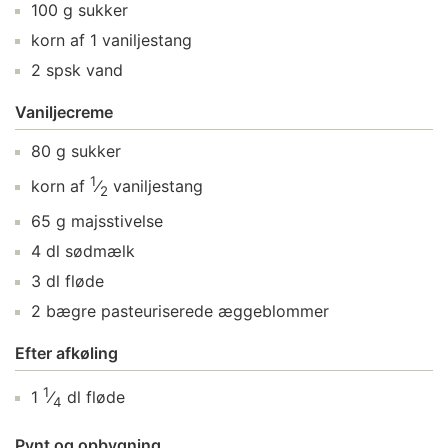
100
g
sukker
korn af
1
vaniljestang
2
spsk
vand
Vaniljecreme
80
g
sukker
1
korn af
⁄
vaniljestang
2
65
g
majsstivelse
4
dl
sødmælk
3
dl
fløde
2
bægre
pasteuriserede æggeblommer
Efter afkøling
1
1
⁄
dl
fløde
4
Pynt og opbygning