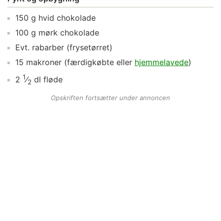
150
g
hvid chokolade
100
g
mørk chokolade
Evt.
rabarber
(frysetørret)
15
makroner
(færdigkøbte eller
hjemmelavede
)
1
2
⁄
dl
fløde
2
Opskriften fortsætter under annoncen