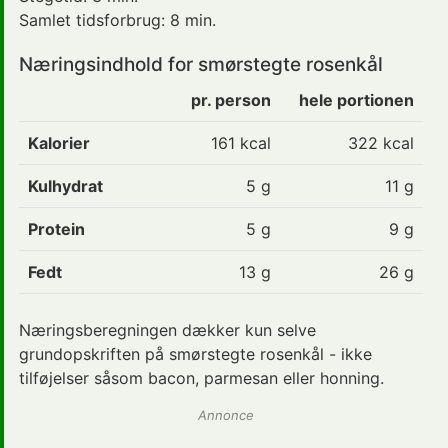
Samlet tidsforbrug:
8 min.
Næringsindhold for smørstegte rosenkål
pr. person
hele portionen
Kalorier
161
kcal
322 kcal
Kulhydrat
5
g
11 g
Protein
5
g
9 g
Fedt
13
g
26 g
Næringsberegningen dækker kun selve
grundopskriften på smørstegte rosenkål - ikke
tilføjelser såsom bacon, parmesan eller honning.
Annonce