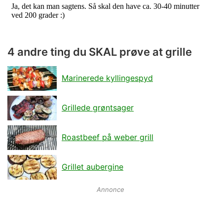
4 andre ting du SKAL prøve at grille
Marinerede kyllingespyd
Grillede grøntsager
Roastbeef på weber grill
Grillet aubergine
Annonce