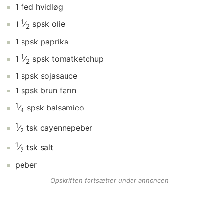
1
fed
hvidløg
1
1
⁄
spsk
olie
2
1
spsk
paprika
1
1
⁄
spsk
tomatketchup
2
1
spsk
sojasauce
1
spsk
brun farin
1
⁄
spsk
balsamico
4
1
⁄
tsk
cayennepeber
2
1
⁄
tsk
salt
2
peber
Opskriften fortsætter under annoncen