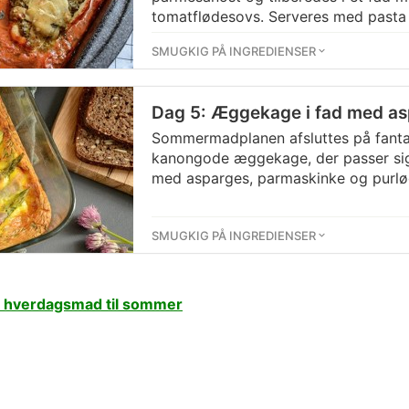
tomatflødesovs. Serveres med past
med grønne bønner og parmesanos
SMUGKIG PÅ INGREDIENSER
Dag 5: Æggekage i fad med as
Sommermadplanen afsluttes på fanta
kanongode æggekage, der passer sig 
med asparges, parmaskinke og purlø
SMUGKIG PÅ INGREDIENSER
hverdagsmad til sommer