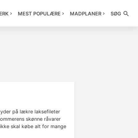
ÆRK
MEST POPULÆRE
MADPLANER
SØG
er på lækre laksefileter
sommerens skønne råvarer
 ikke skal købe alt for mange