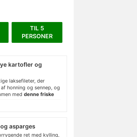
TIL 5
PERSONER
nye kartofler og
ige laksefileter, der
n af honning og sennep, og
sammen med
denne friske
ordressing
samt nye
s og asparges
forrygende ret med kylling,