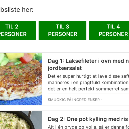
sliste her:
TIL 2
TIL 3
TIL 4
PERSONER
PERSONER
PERSONER
Dag 1: Laksefileter i ovn med 
jordbærsalat
Det er super hurtigt at lave disse saft
marineres i en pragtfuld kombinatio
det er en helt perfekt sommerret 
sommersalat med jordbær
og
morm
SMUGKIG PÅ INGREDIENSER
kartofler.
Dag 2: One pot kylling med ri
Alt i én gryde og voila, så er denne 