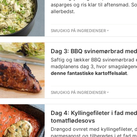
asparges og ris klar til aftensmad. 
allerbedst.
SMUGKIG PÅ INGREDIENSER
Dag 3: BBQ svinemørbrad med 
Saftig og lækker BBQ svinemørbrad 
madplanens dag 3, hvor smagsløgene
denne fantastiske kartoffelsalat
.
SMUGKIG PÅ INGREDIENSER
Dag 4: Kyllingefileter i fad me
tomatflødesovs
Drøngod ovnret med kyllingefileter,
parmesanost og tilberedes i et fad 