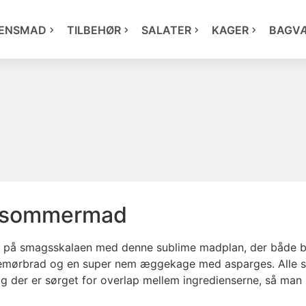
ENSMAD
TILBEHØR
SALATER
KAGER
BAGV
 sommermad
på smagsskalaen med denne sublime madplan, der både byd
inemørbrad og en super nem æggekage med asparges. Alle 
og der er sørget for overlap mellem ingredienserne, så man