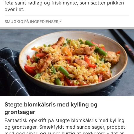
feta samt rødløg og frisk mynte, som sætter prikken
over i'et.
SMUGKIG PÅ INGREDIENSER
Stegte blomkålsris med kylling og
grøntsager
Fantastisk opskrift på stegte blomkålsris med kylling
og grøntsager. Smækfyldt med sunde sager, proppet
med god smag og super hurtig at kokkerere - det er