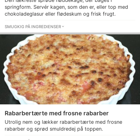
Den lækreste sprøde nøddekage, der bages i
springform. Servér kagen, som den er, eller top med
chokoladeglasur eller flødeskum og frisk frugt.
SMUGKIG PÅ INGREDIENSER
Rabarbertærte med frosne rabarber
Utrolig nem og lækker rabarbertærte med frosne
rabarber og sprød smuldredej på toppen.