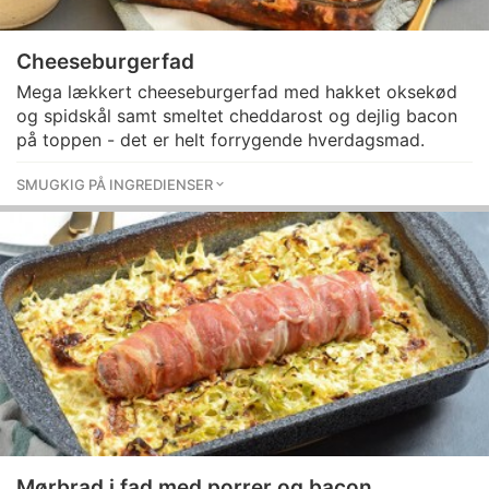
Cheeseburgerfad
Mega lækkert cheeseburgerfad med hakket oksekød
og spidskål samt smeltet cheddarost og dejlig bacon
på toppen - det er helt forrygende hverdagsmad.
SMUGKIG PÅ INGREDIENSER
Mørbrad i fad med porrer og bacon