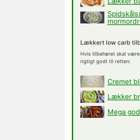
Lækker ba
Spidskåls
mormordr
Lækkert low carb til
Hvis tilbehøret skal være
rigtigt godt til retten:
Cremet b
Lækker br
Mega god