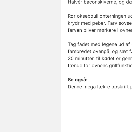
Halvér baconskiverne, og d
Rør oksebouillonterningen ud
krydr med peber. Farv sovs
farven bliver mørkere i ovne
Tag fadet med løgene ud af
farsbrødet ovenpå, og sæt fa
30 minutter, til kødet er ge
tænde for ovnens grillfunktio
Se også:
Denne mega lækre opskrift