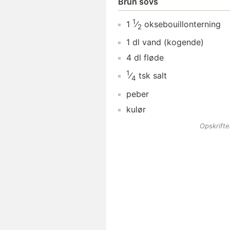
Brun sovs
1
1
⁄
oksebouillonterning
2
1
dl
vand
(kogende)
4
dl
fløde
1
⁄
tsk
salt
4
peber
kulør
Opskrift