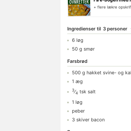
+ flere lækre opskri
Ingredienser
til
3 personer
6
løg
50
g
smør
Farsbrød
500
g
hakket svine- og k
1
æg
3
⁄
tsk
salt
4
1
løg
peber
3
skiver
bacon