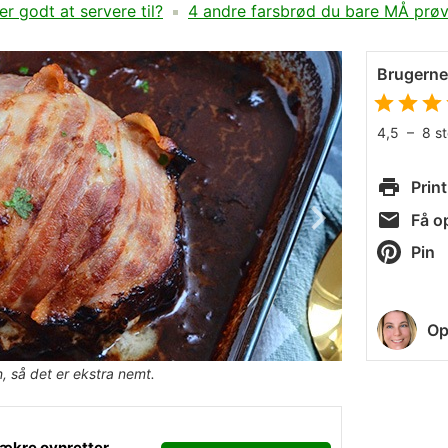
r godt at servere til?
4 andre farsbrød du bare MÅ prø
Brugern
4,5
–
8
s
Print
Få op
Pin
Op
n, så det er ekstra nemt.
ækre ovnretter