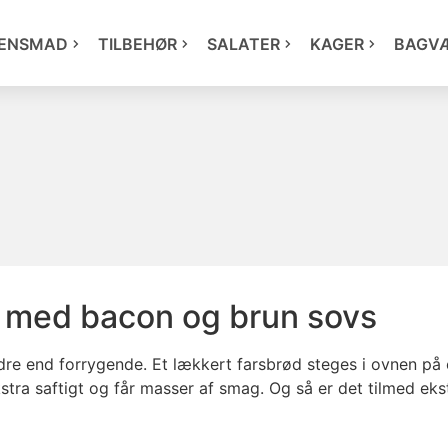
ENSMAD
TILBEHØR
SALATER
KAGER
BAGV
n med bacon og brun sovs
ndre end forrygende. Et lækkert farsbrød steges i ovnen på
stra saftigt og får masser af smag. Og så er det tilmed eks