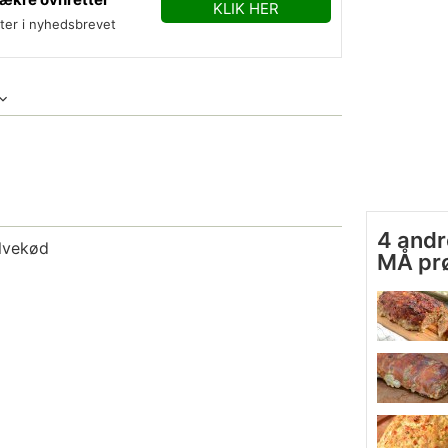
KLIK HER
fter i nyhedsbrevet
4 andr
alvekød
MÅ pr