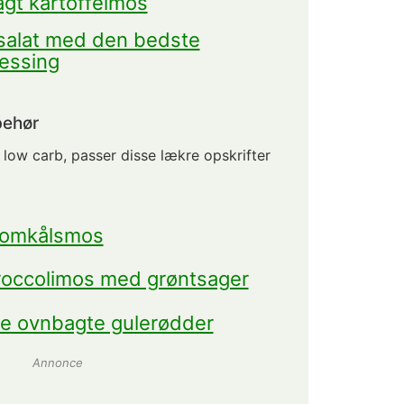
gt kartoffelmos
salat med den bedste
essing
behør
 low carb, passer disse lækre opskrifter
lomkålsmos
occolimos med grøntsager
e ovnbagte gulerødder
Annonce