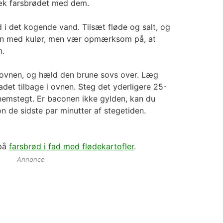
æk farsbrødet med dem.
 i det kogende vand. Tilsæt fløde og salt, og
en med kulør, men vær opmærksom på, at
n.
 ovnen, og hæld den brune sovs over. Læg
det tilbage i ovnen. Steg det yderligere 25-
nnemstegt. Er baconen ikke gylden, kan du
n de sidste par minutter af stegetiden.
 på
farsbrød i fad med flødekartofler
.
Annonce