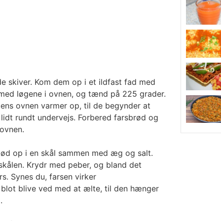
de skiver. Kom dem op i et ildfast fad med
t med løgene i ovnen, og tænd på 225 grader.
mens ovnen varmer op, til de begynder at
lidt rundt undervejs. Forbered farsbrød og
 ovnen.
kød op i en skål sammen med æg og salt.
 skålen. Krydr med peber, og bland det
ars. Synes du, farsen virker
ot blive ved med at ælte, til den hænger
.