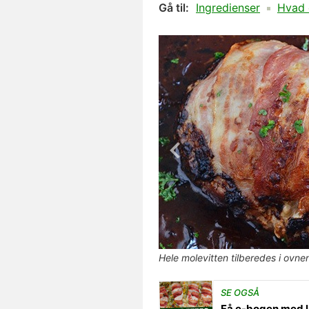
Gå til:
Ingredienser
Hvad e
Hele molevitten tilberedes i ovne
SE OGSÅ
Få e-bogen med l