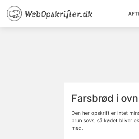
AFT
Farsbrød i ov
Den her opskrift er intet mi
brun sovs, så kødet bliver ek
med.