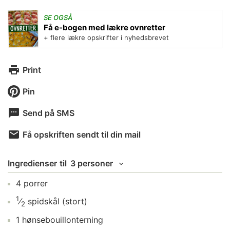
SE OGSÅ
Få e-bogen med lækre ovnretter
+ flere lækre opskrifter i nyhedsbrevet
Print
Pin
Send på SMS
Få opskriften sendt til din mail
Ingredienser
til
3 personer
4
porrer
1
⁄
spidskål
(stort)
2
1
hønsebouillonterning