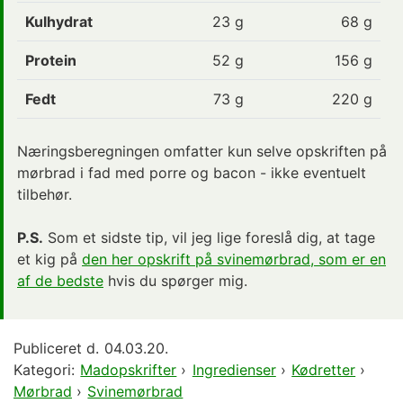
Kulhydrat
23
g
68 g
Protein
52
g
156 g
Fedt
73
g
220 g
Næringsberegningen omfatter kun selve opskriften på
mørbrad i fad med porre og bacon - ikke eventuelt
tilbehør.
P.S.
Som et sidste tip, vil jeg lige foreslå dig, at tage
et kig på
den her opskrift på svinemørbrad, som er en
af de bedste
hvis du spørger mig.
Publiceret d.
04.03.20.
Kategori:
Madopskrifter
›
Ingredienser
›
Kødretter
›
Mørbrad
›
Svinemørbrad