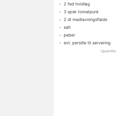
2
fed
hvidløg
3
spsk
tomatpuré
2
dl
madlavningsfløde
salt
peber
evt.
persille
til servering
Opskrift