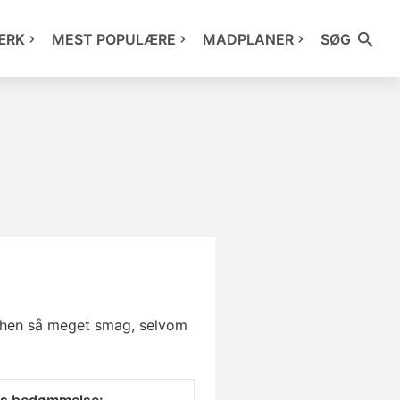
ÆRK
MEST POPULÆRE
MADPLANER
SØG
lthen så meget smag, selvom