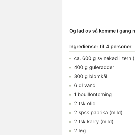
Og lad os så komme i gang 
Ingredienser
til
4 personer
ca.
600
g
svinekød i tern
(
400
g
gulerødder
300
g
blomkål
6
dl
vand
1
bouillonterning
2
tsk
olie
2
spsk
paprika
(mild)
2
tsk
karry
(mild)
2
løg