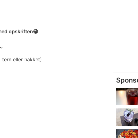
med opskriften😀
i tern eller hakket)