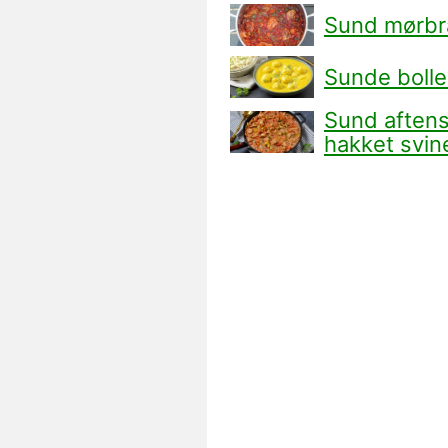
Sund mørbr
Sunde boller
Sund aften
hakket svin