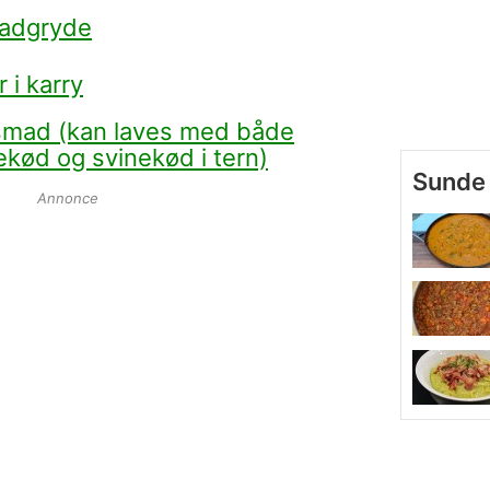
adgryde
 i karry
smad (kan laves med både
ekød og svinekød i tern)
Sunde 
Annonce