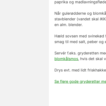
paprika og madlavningsfløde
Når gulerødderne og blomkål
stavblender (vandet skal
IKK
en alm. blender.
Hæld sovsen med svinekød f
smag til med salt, peber og 
Servér f.eks. gryderetten med
blomkålsmos
, hvis det skal
Drys evt. med lidt friskhakke
Se flere gode gryderetter m