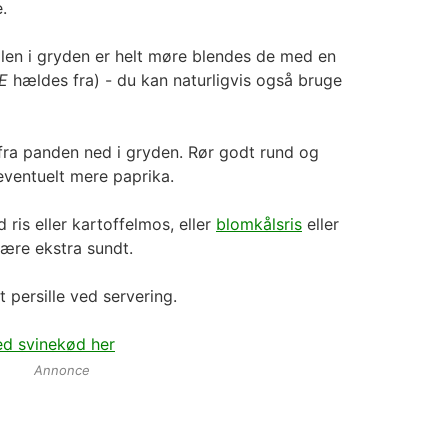
.
en i gryden er helt møre blendes de med en
E
hældes fra) - du kan naturligvis også bruge
ra panden ned i gryden. Rør godt rund og
eventuelt mere paprika.
 ris eller kartoffelmos, eller
blomkålsris
eller
 være ekstra sundt.
t persille ved servering.
ed svinekød her
Annonce