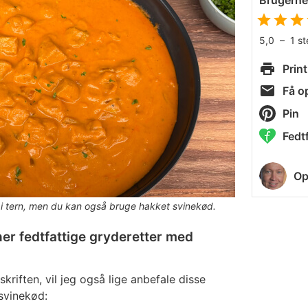
Brugern
5,0
–
1
s
Print
Få op
Pin
Fedtf
Op
 i tern, men du kan også bruge hakket svinekød.
er fedtfattige gryderetter med
skriften, vil jeg også lige anbefale disse
svinekød: