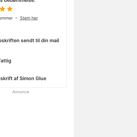
es bedømmelse:
temmer –
Stem her
skriften sendt til din mail
attig
skrift af
Simon Glue
Annonce