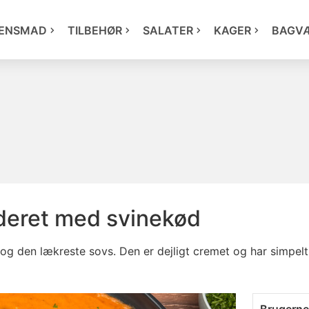
ENSMAD
TILBEHØR
SALATER
KAGER
BAGV
yderet med svinekød
g den lækreste sovs. Den er dejligt cremet og har simpe