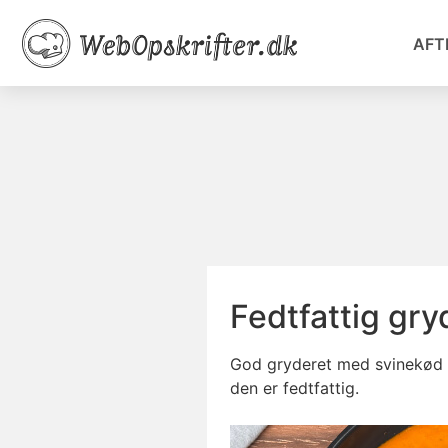
AFT
Fedtfattig gr
God gryderet med svinekød o
den er
fedtfattig
.