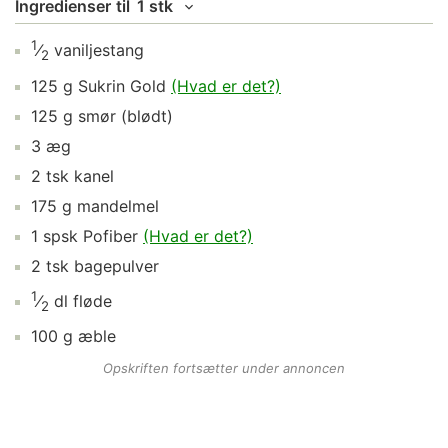
Ingredienser
til
1 stk
1
⁄
vaniljestang
2
125
g
Sukrin Gold
(Hvad er det?)
125
g
smør
(blødt)
3
æg
2
tsk
kanel
175
g
mandelmel
1
spsk
Pofiber
(Hvad er det?)
2
tsk
bagepulver
1
⁄
dl
fløde
2
100
g
æble
Opskriften fortsætter under annoncen