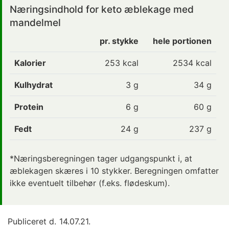
Næringsindhold for keto æblekage med
mandelmel
pr. stykke
hele portionen
Kalorier
253
kcal
2534 kcal
Kulhydrat
3
g
34 g
Protein
6
g
60 g
Fedt
24
g
237 g
*Næringsberegningen tager udgangspunkt i, at
æblekagen skæres i 10 stykker. Beregningen omfatter
ikke eventuelt tilbehør (f.eks. flødeskum).
Publiceret d.
14.07.21.