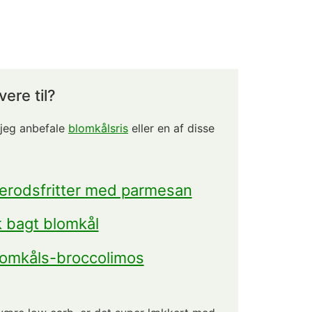
ere til?
 jeg anbefale
blomkålsris
eller en af disse
erodsfritter med parmesan
k bagt blomkål
omkåls-broccolimos