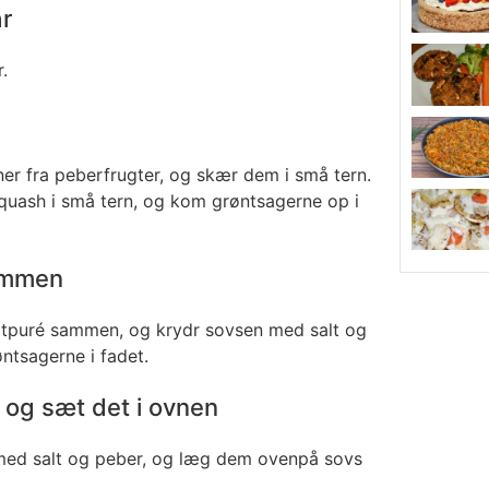
ar
.
ner fra peberfrugter, og skær dem i små tern.
quash i små tern, og kom grøntsagerne op i
ammen
atpuré sammen, og krydr sovsen med salt og
ntsagerne i fadet.
t og sæt det i ovnen
e med salt og peber, og læg dem ovenpå sovs