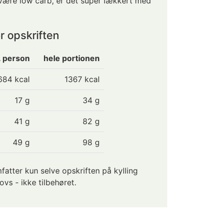
l være low carb, er det super lækkert med
r opskriften
. person
hele portionen
684
kcal
1367 kcal
17
g
34 g
41
g
82 g
49
g
98 g
tter kun selve opskriften på kylling
vs - ikke tilbehøret.