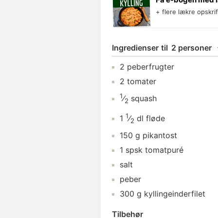
+ flere lækre opskri
Ingredienser
til
2 personer
2
peberfrugter
2
tomater
1
⁄
squash
2
1
1
⁄
dl
fløde
2
150
g
pikantost
1
spsk
tomatpuré
salt
peber
300
g
kyllingeinderfilet
Tilbehør