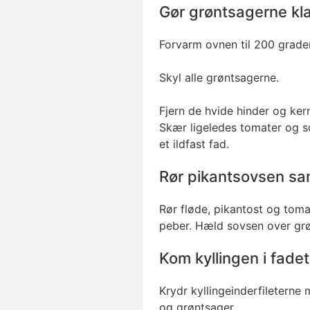
Gør grøntsagerne kl
Forvarm ovnen til 200 grader
Skyl alle grøntsagerne.
Fjern de hvide hinder og ker
Skær ligeledes tomater og s
et ildfast fad.
Rør pikantsovsen s
Rør fløde, pikantost og tom
peber. Hæld sovsen over grø
Kom kyllingen i fade
Krydr kyllingeinderfiletern
og grøntsager.