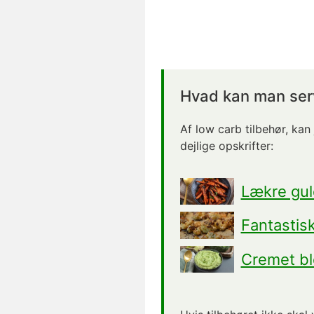
Hvad kan man serv
Af low carb tilbehør, kan
dejlige opskrifter:
Lækre gul
Fantastis
Cremet bl