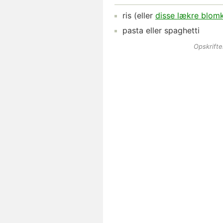
ris
(eller
disse lækre blomk
pasta
eller spaghetti
Opskrift