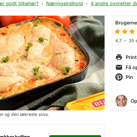
er godt tilbehør?
Næringsindhold
4 andre ovnretter 
Brugern
4,7
–
35
Print
Få op
Pin
Op
ger og den lækreste sovs.
ækker kylling