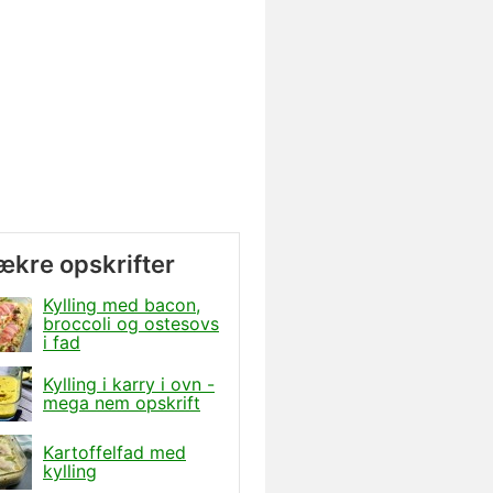
lækre opskrifter
Kylling med bacon,
broccoli og ostesovs
i fad
Kylling i karry i ovn -
mega nem opskrift
Kartoffelfad med
kylling