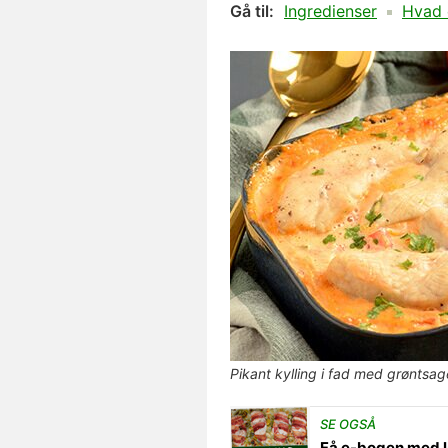
Gå til:
Ingredienser
Hvad 
Pikant kylling i fad med grøntsa
SE OGSÅ
Få e-bogen med l