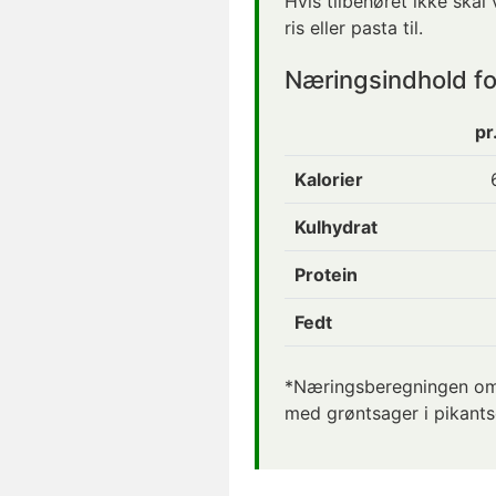
Hvis tilbehøret ikke ska
ris eller pasta til.
Næringsindhold fo
pr
Kalorier
Kulhydrat
Protein
Fedt
*Næringsberegningen omfa
med grøntsager i pikantso