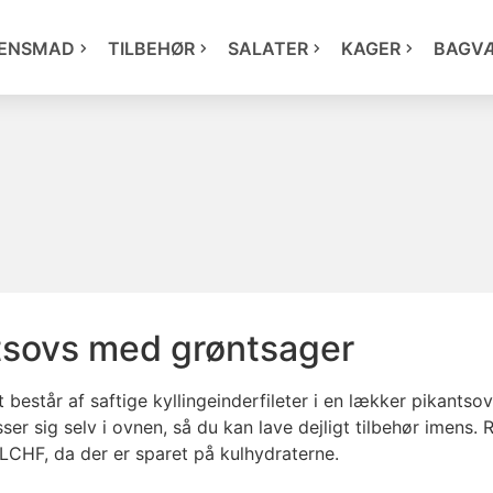
ENSMAD
TILBEHØR
SALATER
KAGER
BAGV
ntsovs med grøntsager
t består af saftige kyllingeinderfileter i en lækker pikant
er sig selv i ovnen, så du kan lave dejligt tilbehør imens. R
 LCHF, da der er sparet på kulhydraterne.