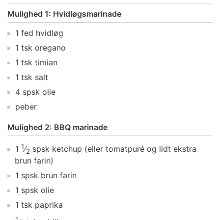
Mulighed 1: Hvidløgsmarinade
1
fed
hvidløg
1
tsk
oregano
1
tsk
timian
1
tsk
salt
4
spsk
olie
peber
Mulighed 2: BBQ marinade
1
1
⁄
spsk
ketchup
(eller tomatpuré og lidt ekstra
2
brun farin)
1
spsk
brun farin
1
spsk
olie
1
tsk
paprika
1