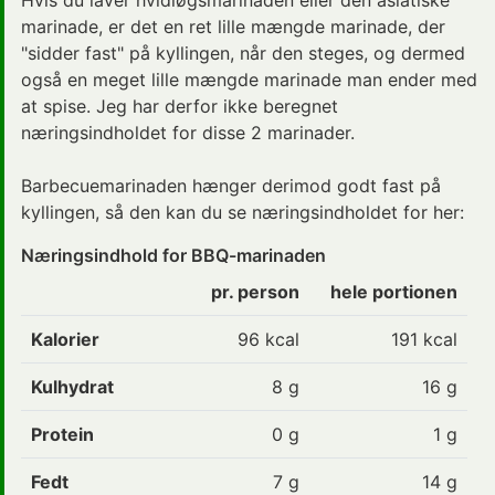
marinade, er det en ret lille mængde marinade, der
"sidder fast" på kyllingen, når den steges, og dermed
også en meget lille mængde marinade man ender med
at spise. Jeg har derfor ikke beregnet
næringsindholdet for disse 2 marinader.
Barbecuemarinaden hænger derimod godt fast på
kyllingen, så den kan du se næringsindholdet for her:
Næringsindhold for BBQ-marinaden
pr. person
hele portionen
Kalorier
96
kcal
191 kcal
Kulhydrat
8
g
16 g
Protein
0
g
1 g
Fedt
7
g
14 g