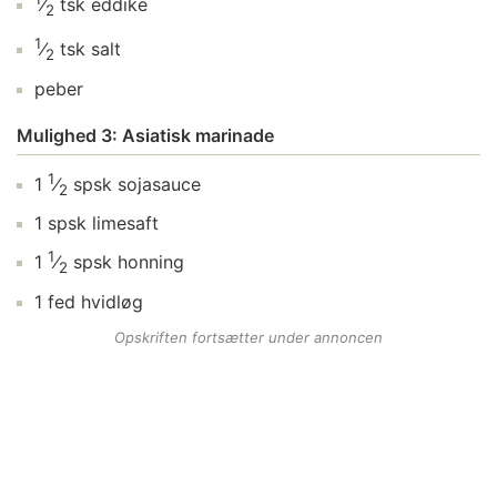
⁄
tsk
eddike
2
1
⁄
tsk
salt
2
peber
Mulighed 3: Asiatisk marinade
1
1
⁄
spsk
sojasauce
2
1
spsk
limesaft
1
1
⁄
spsk
honning
2
1
fed
hvidløg
Opskriften fortsætter under annoncen