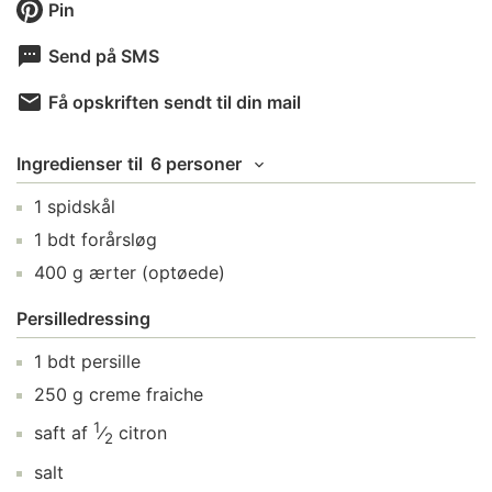
Pin
Send på SMS
Få opskriften sendt til din mail
Ingredienser
til
6 personer
1
spidskål
1
bdt
forårsløg
400
g
ærter
(optøede)
Persilledressing
1
bdt
persille
250
g
creme fraiche
1
saft af
⁄
citron
2
salt