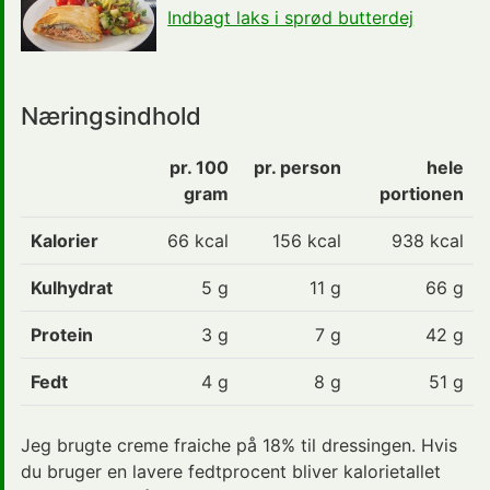
Indbagt laks i sprød butterdej
Næringsindhold
pr. 100
pr. person
hele
gram
portionen
Kalorier
66
kcal
156 kcal
938 kcal
Kulhydrat
5
g
11 g
66 g
Protein
3
g
7 g
42 g
Fedt
4
g
8 g
51 g
Jeg brugte creme fraiche på 18% til dressingen. Hvis
du bruger en lavere fedtprocent bliver kalorietallet