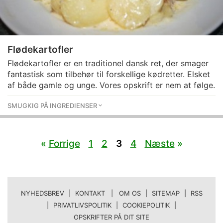
Flødekartofler
Flødekartofler er en traditionel dansk ret, der smager
fantastisk som tilbehør til forskellige kødretter. Elsket
af både gamle og unge. Vores opskrift er nem at følge.
SMUGKIG PÅ INGREDIENSER
«
Forrige
1
2
3
4
Næste
»
NYHEDSBREV
|
KONTAKT | OM OS
|
SITEMAP
|
RSS
|
PRIVATLIVSPOLITIK
|
COOKIEPOLITIK
|
OPSKRIFTER PÅ DIT SITE