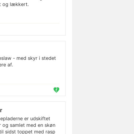
t og lækkert.
slaw - med skyr i stedet
re af.
r
nepladerne er udskiftet
r og samlet med en skøn
il sidst toppet med rasp