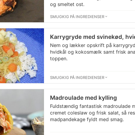
og smeltet ost.
SMUGKIG PÅ INGREDIENSER
Karrygryde med svinekød, hv
Nem og lækker opskrift på karrygry
hvidkål og kokosmælk samt frisk ana
toppen.
SMUGKIG PÅ INGREDIENSER
Madroulade med kylling
Fuldstændig fantastisk madroulade m
cremet coleslaw og frisk salat, så re
madpandekage fyldt med smag.