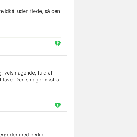
vidkål uden fløde, så den
, velsmagende, fuld af
at lave. Den smager ekstra
lerødder med herlig