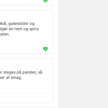
dkål, gulerødder og
udgør en nem og spicy
laten.
er steges på panden, så
ser af smag.