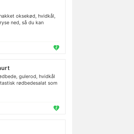
akket oksekød, hvidkål,
fryse ned, så du kan
hurt
ødbede, gulerod, hvidkål
tastisk rødbedesalat som