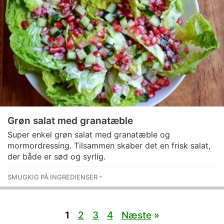
Grøn salat med granatæble
Super enkel grøn salat med granatæble og
mormordressing. Tilsammen skaber det en frisk salat,
der både er sød og syrlig.
SMUGKIG PÅ INGREDIENSER
1
2
3
4
Næste
»