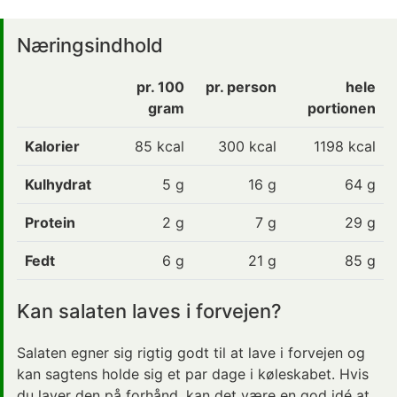
Næringsindhold
pr. 100
pr. person
hele
gram
portionen
Kalorier
85
kcal
300 kcal
1198 kcal
Kulhydrat
5
g
16 g
64 g
Protein
2
g
7 g
29 g
Fedt
6
g
21 g
85 g
Kan salaten laves i forvejen?
Salaten egner sig rigtig godt til at lave i forvejen og
kan sagtens holde sig et par dage i køleskabet. Hvis
du laver den på forhånd, kan det være en god idé at