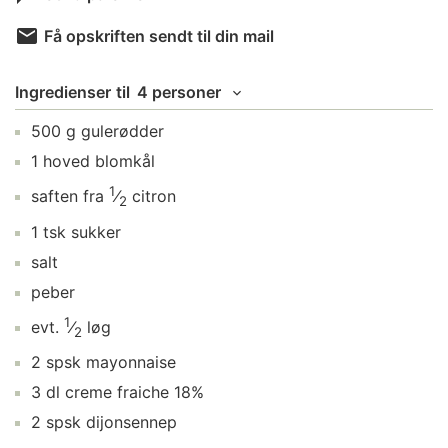
Få opskriften sendt til din mail
Ingredienser
til
4 personer
500
g
gulerødder
1
hoved
blomkål
1
saften fra
⁄
citron
2
1
tsk
sukker
salt
peber
1
evt.
⁄
løg
2
2
spsk
mayonnaise
3
dl
creme fraiche 18%
2
spsk
dijonsennep