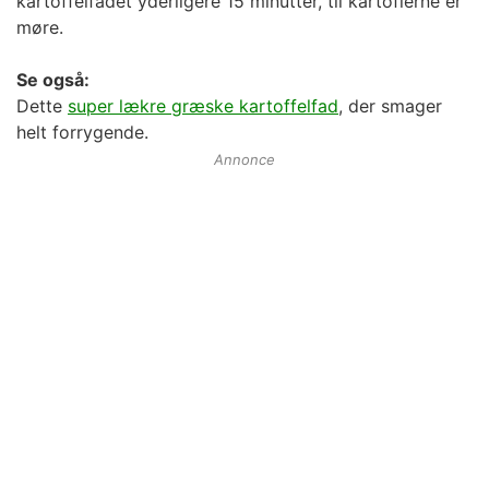
kartoffelfadet yderligere 15 minutter, til kartoflerne er
møre.
Se også:
Dette
super lækre græske kartoffelfad
, der smager
helt forrygende.
Annonce