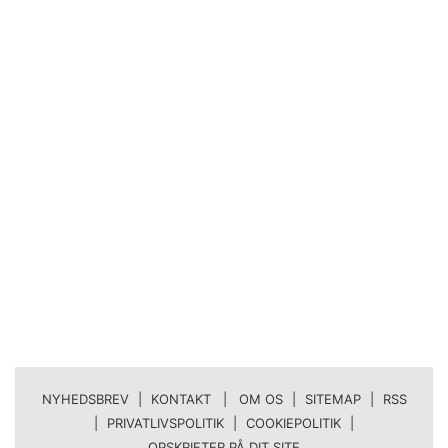
NYHEDSBREV
|
KONTAKT | OM OS
|
SITEMAP
|
RSS
|
PRIVATLIVSPOLITIK
|
COOKIEPOLITIK
|
OPSKRIFTER PÅ DIT SITE