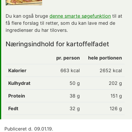
Du kan også bruge
denne smarte søgefunktion
til at
få flere forslag til retter, som du kan lave med de
ingredienser du har tilovers.
Næringsindhold for kartoffelfadet
pr. person
hele portionen
Kalorier
663
kcal
2652 kcal
Kulhydrat
50
g
202 g
Protein
38
g
151 g
Fedt
32
g
126 g
Publiceret d.
09.01.19.