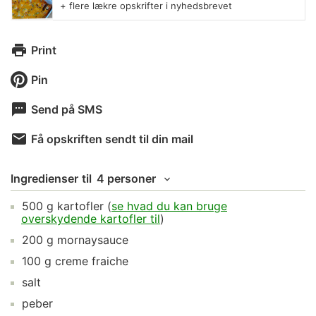
+ flere lækre opskrifter i nyhedsbrevet
Print
Pin
Send på SMS
Få opskriften sendt til din mail
Ingredienser
til
4 personer
500
g
kartofler
(
se hvad du kan bruge
overskydende kartofler til
)
200
g
mornaysauce
100
g
creme fraiche
salt
peber