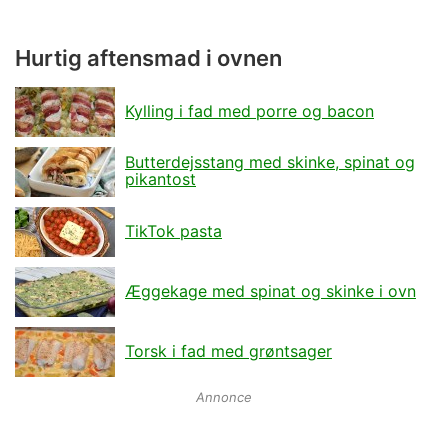
Hurtig aftensmad i ovnen
Kylling i fad med porre og bacon
Butterdejsstang med skinke, spinat og
pikantost
TikTok pasta
Æggekage med spinat og skinke i ovn
Torsk i fad med grøntsager
Annonce