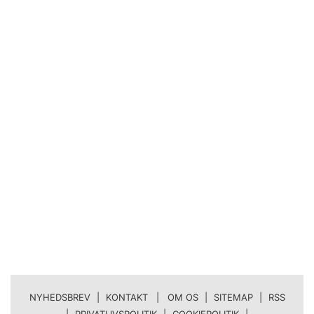
NYHEDSBREV
|
KONTAKT | OM OS
|
SITEMAP
|
RSS
|
PRIVATLIVSPOLITIK
|
COOKIEPOLITIK
|