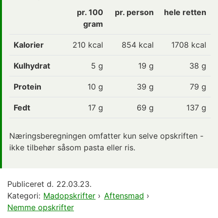
pr. 100
pr. person
hele retten
gram
Kalorier
210
kcal
854 kcal
1708 kcal
Kulhydrat
5
g
19 g
38 g
Protein
10
g
39 g
79 g
Fedt
17
g
69 g
137 g
Næringsberegningen omfatter kun selve opskriften -
ikke tilbehør såsom pasta eller ris.
Publiceret d.
22.03.23.
Kategori:
Madopskrifter
›
Aftensmad
›
Nemme opskrifter