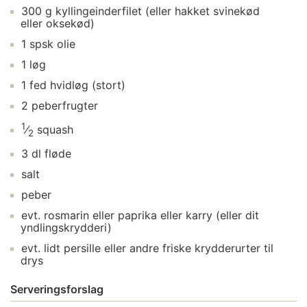
300
g
kyllingeinderfilet
(eller hakket svinekød
eller oksekød)
1
spsk
olie
1
løg
1
fed
hvidløg
(stort)
2
peberfrugter
1
⁄
squash
2
3
dl
fløde
salt
peber
evt.
rosmarin
eller paprika eller karry (eller dit
yndlingskrydderi)
evt. lidt
persille
eller andre friske krydderurter til
drys
Serveringsforslag