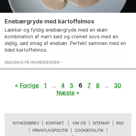
Enebærgryde med kartoffelmos
Lækker og fyldig enebærgryde med en skøn
kombination af mørt kød og cremet sovs med en
dejlig, sød smag af enebær. Perfekt sammen med en
blød kartoffelmos.
SMUGKIG PÅ INGREDIENSER
«
Forrige
1
4
5
6
7
8
30
…
…
Næste
»
NYHEDSBREV
|
KONTAKT | OM OS
|
SITEMAP
|
RSS
|
PRIVATLIVSPOLITIK
|
COOKIEPOLITIK
|