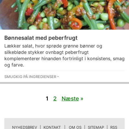
Bønnesalat med peberfrugt
Lækker salat, hvor sprøde grønne bønner og
silkebløde stykker ovnbagt peberfrugt
komplementerer hinanden fortrinligt i konsistens, smag
og farve.
SMUGKIG PÅ INGREDIENSER
1
2
Næste
»
NYHEDSBREV
|
KONTAKT | OM OS
|
SITEMAP
|
RSS