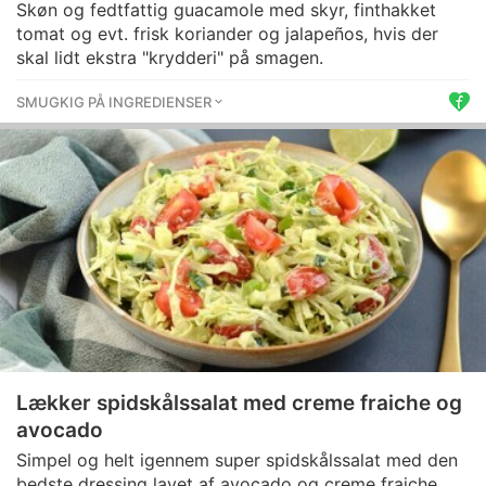
Skøn og fedtfattig guacamole med skyr, finthakket
tomat og evt. frisk koriander og jalapeños, hvis der
skal lidt ekstra "krydderi" på smagen.
SMUGKIG PÅ INGREDIENSER
Lækker spidskålssalat med creme fraiche og
avocado
Simpel og helt igennem super spidskålssalat med den
bedste dressing lavet af avocado og creme fraiche.