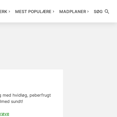
ÆRK
MEST POPULÆRE
MADPLANER
SØG
ng med hvidløg, peberfrugt
tilmed sundt!
prøve