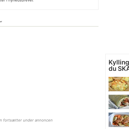
fter i nyhedsbrevet
Kyllin
du SK
en fortsætter under annoncen