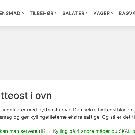
ENSMAD
TILBEHØR
SALATER
KAGER
BAGV
tteost i ovn
lingefileter med hytteost i ovn. Den lækre hytteostblandi
f smag og gør kyllingefileterne ekstra saftige. Og så er det 
kan man servere til?
Kylling på 4 andre måder du SKAL 