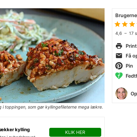
Brugern
4,6
–
17
Print
Få op
Pin
Fedtf
Op
i toppingen, som gør kyllingefileterne mega lækre.
ækker kylling
KLIK HER