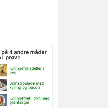
g på 4 andre måder
AL prøve
Kyllingefrikadeller i
ovn
Spinatroulade med
kylling og bacon
Kyllingefilet i ovn med
grøntsager