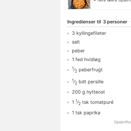
+ flere lækre opskri
Ingredienser
til
3 personer
3
kyllingefileter
salt
peber
1
fed
hvidløg
1
⁄
peberfrugt
2
1
⁄
bdt
persille
2
200
g
hytteost
1
1
⁄
tsk
tomatpuré
2
1
tsk
paprika
Opskrift