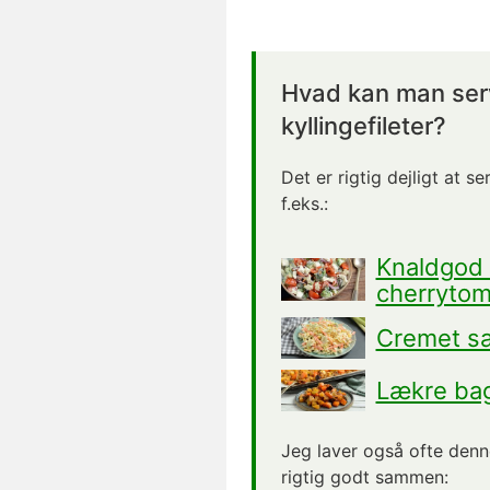
Hvad kan man serv
kyllingefileter?
Det er rigtig dejligt at se
f.eks.:
Knaldgod 
cherrytom
Cremet sa
Lækre bag
Jeg laver også ofte denne
rigtig godt sammen: