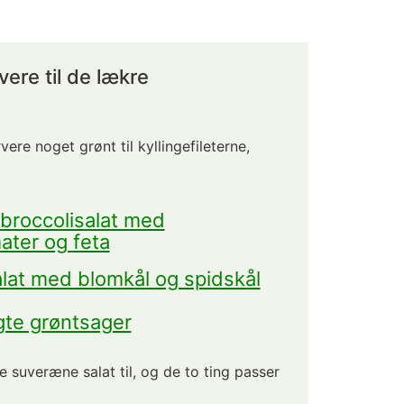
ere til de lækre
rvere noget grønt til kyllingefileterne,
broccolisalat med
ater og feta
lat med blomkål og spidskål
te grøntsager
 suveræne salat til, og de to ting passer