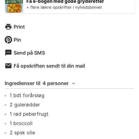
Få e-bogen med gode gryderetter
+ flere lækre opskrifter i nyhedsbrevet
Print
Pin
Send på SMS
Få opskriften sendt til din mail
Ingredienser
til
4 personer
1
bdt
forårsløg
2
gulerødder
1
rød peberfrugt
1
broccoli
2
spsk
olie