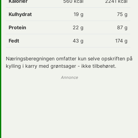
Kalorier
560
kcal
2241 kcal
Kulhydrat
19
g
75 g
Protein
22
g
87 g
Fedt
43
g
174 g
Næringsberegningen omfatter kun selve opskriften på
kylling i karry med grøntsager - ikke tilbehøret.
Annonce