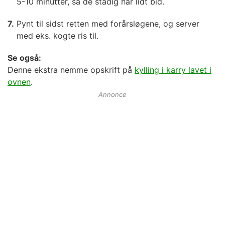
5-10 minutter, så de stadig har lidt bid.
Pynt til sidst retten med forårsløgene, og server
med eks. kogte ris til.
Se også:
Denne ekstra nemme opskrift på
kylling i karry lavet i
ovnen
.
Annonce