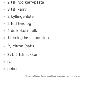
2
tsk
rød karrypasta
3
tsk
karry
2
kyllingefileter
2
fed
hvidløg
2
ds
kokosmælk
1
terning
hønsebouillon
1
⁄
citron
(saft)
2
Evt.
2
tsk
sukker
salt
peber
Opskriften fortsætter under annoncen