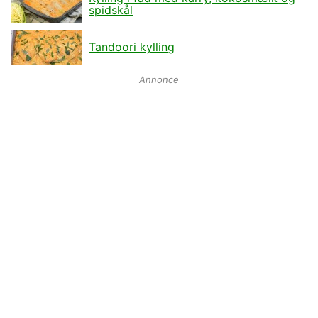
spidskål
Tandoori kylling
Annonce